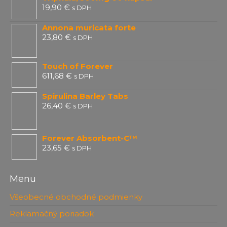
19,90
€
s DPH
Annona muricata forte
23,80
€
s DPH
Touch of Forever
611,68
€
s DPH
Spirulina Barley Tabs
26,40
€
s DPH
Forever Absorbent-C™
23,65
€
s DPH
Menu
Všeobecné obchodné podmienky
Reklamačný poriadok