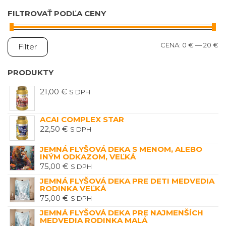
FILTROVAŤ PODĽA CENY
M
M
CENA:
0 €
—
20 €
Filter
C
C
PRODUKTY
21,00
€
S DPH
ACAI COMPLEX STAR
22,50
€
S DPH
JEMNÁ FLYŠOVÁ DEKA S MENOM, ALEBO
INÝM ODKAZOM, VEĽKÁ
75,00
€
S DPH
JEMNÁ FLYŠOVÁ DEKA PRE DETI MEDVEDIA
RODINKA VEĽKÁ
75,00
€
S DPH
JEMNÁ FLYŠOVÁ DEKA PRE NAJMENŠÍCH
MEDVEDIA RODINKA MALÁ