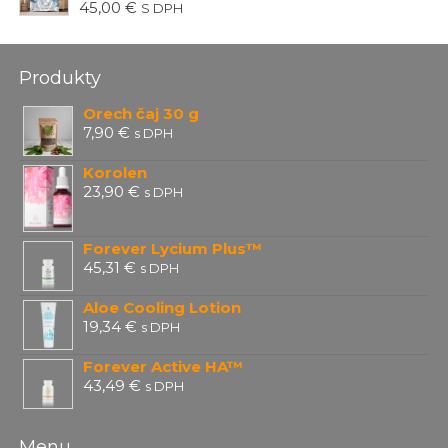
45,00
€
S DPH
Produkty
Orech čaj 30 g
7,90
€
s DPH
Korolen
23,90
€
s DPH
Forever Lycium Plus™
45,31
€
s DPH
Aloe Cooling Lotion
19,34
€
s DPH
Forever Active HA™
43,49
€
s DPH
Menu