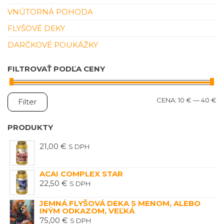
VNÚTORNÁ POHODA
FLYŠOVÉ DEKY
DARČKOVÉ POUKÁŽKY
FILTROVAŤ PODĽA CENY
M
M
CENA:
10 €
—
40 €
Filter
C
C
PRODUKTY
21,00
€
S DPH
ACAI COMPLEX STAR
22,50
€
S DPH
JEMNÁ FLYŠOVÁ DEKA S MENOM, ALEBO
INÝM ODKAZOM, VEĽKÁ
75,00
€
S DPH