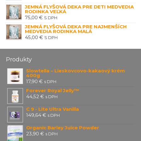
JEMNÁ FLYŠOVÁ DEKA PRE DETI MEDVEDIA
RODINKA VEĽKÁ
75,00
€
S DPH
JEMNÁ FLYŠOVÁ DEKA PRE NAJMENŠÍCH
MEDVEDIA RODINKA MALÁ
45,00
€
S DPH
Produkty
Slowtella – Lieskovcovo-kakaový krém
400g
17,90
€
s DPH
Forever Royal Jelly™
44,52
€
s DPH
C 9 - Lite Ultra Vanilla
149,64
€
s DPH
Organic Barley Juice Powder
23,90
€
s DPH