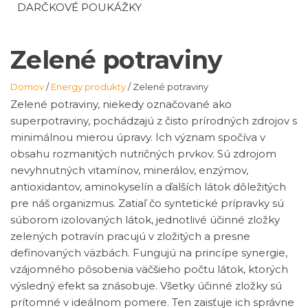
DARČKOVÉ POUKÁŽKY
Zelené potraviny
Domov
/
Energy produkty
/ Zelené potraviny
Zelené potraviny, niekedy označované ako
superpotraviny, pochádzajú z čisto prírodných zdrojov s
minimálnou mierou úpravy. Ich význam spočíva v
obsahu rozmanitých nutričných prvkov. Sú zdrojom
nevyhnutných vitamínov, minerálov, enzýmov,
antioxidantov, aminokyselín a ďalších látok dôležitých
pre náš organizmus. Zatiaľ čo syntetické prípravky sú
súborom izolovaných látok, jednotlivé účinné zložky
zelených potravín pracujú v zložitých a presne
definovaných väzbách. Fungujú na princípe synergie,
vzájomného pôsobenia väčšieho počtu látok, ktorých
výsledný efekt sa znásobuje. Všetky účinné zložky sú
prítomné v ideálnom pomere. Ten zaisťuje ich správne