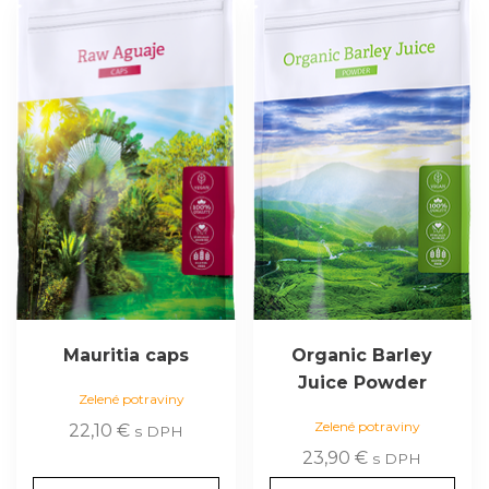
Mauritia caps
Organic Barley
Juice Powder
Zelené potraviny
Zelené potraviny
22,10
€
s DPH
23,90
€
s DPH