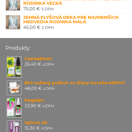
RODINKA VEĽKÁ
75,00
€
S DPH
JEMNÁ FLYŠOVÁ DEKA PRE NAJMENŠÍCH
MEDVEDIA RODINKA MALÁ
45,00
€
S DPH
Produkty
Cannabivet
26,40
€
s DPH
BIO sušený prášok zo šťavy koreňa MRKVY
48,00
€
s DPH
Regalen
23,90
€
s DPH
Spiron Air
15,30
€
s DPH