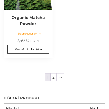
Organic Matcha
Powder
Zelené potraviny
17,40
€
s DPH
Pridať do košíka
1
2
→
HĽADAŤ PRODUKT
HĽADAŤ: