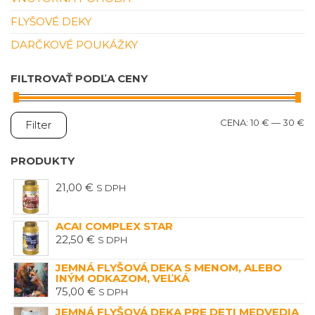
FLYŠOVÉ DEKY
DARČKOVÉ POUKÁŽKY
FILTROVAŤ PODĽA CENY
M
M
CENA:
10 €
—
30 €
Filter
C
C
PRODUKTY
21,00
€
S DPH
ACAI COMPLEX STAR
22,50
€
S DPH
JEMNÁ FLYŠOVÁ DEKA S MENOM, ALEBO
INÝM ODKAZOM, VEĽKÁ
75,00
€
S DPH
JEMNÁ FLYŠOVÁ DEKA PRE DETI MEDVEDIA