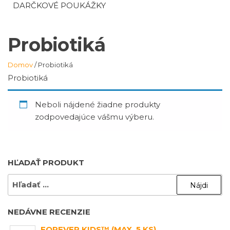
DARČKOVÉ POUKÁŽKY
Probiotiká
Domov
/ Probiotiká
Probiotiká
Neboli nájdené žiadne produkty
zodpovedajúce vášmu výberu.
HĽADAŤ PRODUKT
HĽADAŤ:
NEDÁVNE RECENZIE
FOREVER KIDS™ (MAX. 5 KS)