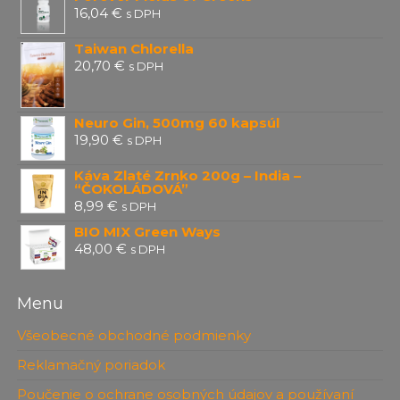
16,04
€
s DPH
Taiwan Chlorella
20,70
€
s DPH
Neuro Gin, 500mg 60 kapsúl
19,90
€
s DPH
Káva Zlaté Zrnko 200g – India –
“ČOKOLÁDOVÁ”
8,99
€
s DPH
BIO MIX Green Ways
48,00
€
s DPH
Menu
Všeobecné obchodné podmienky
Reklamačný poriadok
Poučenie o ochrane osobných údajov a používaní