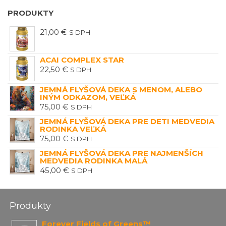
PRODUKTY
21,00
€
S DPH
ACAI COMPLEX STAR
22,50
€
S DPH
JEMNÁ FLYŠOVÁ DEKA S MENOM, ALEBO
INÝM ODKAZOM, VEĽKÁ
75,00
€
S DPH
JEMNÁ FLYŠOVÁ DEKA PRE DETI MEDVEDIA
RODINKA VEĽKÁ
75,00
€
S DPH
JEMNÁ FLYŠOVÁ DEKA PRE NAJMENŠÍCH
MEDVEDIA RODINKA MALÁ
45,00
€
S DPH
Produkty
Forever Fields of Greens™