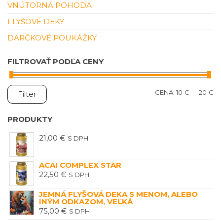
VNÚTORNÁ POHODA
FLYŠOVÉ DEKY
DARČKOVÉ POUKÁŽKY
FILTROVAŤ PODĽA CENY
M
M
CENA:
10 €
—
20 €
Filter
C
C
PRODUKTY
21,00
€
S DPH
ACAI COMPLEX STAR
22,50
€
S DPH
JEMNÁ FLYŠOVÁ DEKA S MENOM, ALEBO
INÝM ODKAZOM, VEĽKÁ
75,00
€
S DPH