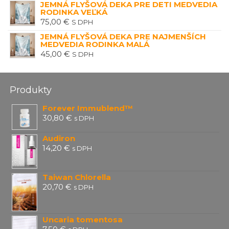
JEMNÁ FLYŠOVÁ DEKA PRE DETI MEDVEDIA
RODINKA VEĽKÁ
75,00
€
S DPH
JEMNÁ FLYŠOVÁ DEKA PRE NAJMENŠÍCH
MEDVEDIA RODINKA MALÁ
45,00
€
S DPH
Produkty
Forever Immublend™
30,80
€
s DPH
Audiron
14,20
€
s DPH
Taiwan Chlorella
20,70
€
s DPH
Uncaria tomentosa