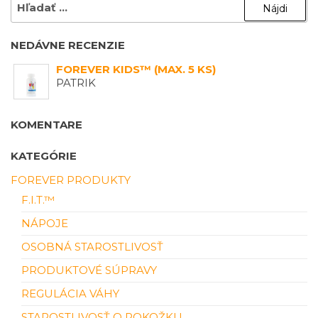
HĽADAŤ:
NEDÁVNE RECENZIE
FOREVER KIDS™ (MAX. 5 KS)
PATRIK
KOMENTARE
KATEGÓRIE
FOREVER PRODUKTY
F.I.T.™
NÁPOJE
OSOBNÁ STAROSTLIVOSŤ
PRODUKTOVÉ SÚPRAVY
REGULÁCIA VÁHY
STAROSTLIVOSŤ O POKOŽKU