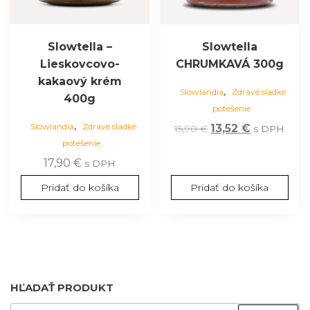
Slowtella –
Slowtella
Lieskovcovo-
CHRUMKAVÁ 300g
kakaový krém
,
Slowlandia
Zdravé sladké
400g
potešenie
,
Slowlandia
Zdravé sladké
Pôvodná
Aktuálna
13,52
€
15,90
€
s DPH
potešenie
cena
cena
bola:
je:
17,90
€
s DPH
15,90 €.
13,52 €.
Pridať do košíka
Pridať do košíka
HĽADAŤ PRODUKT