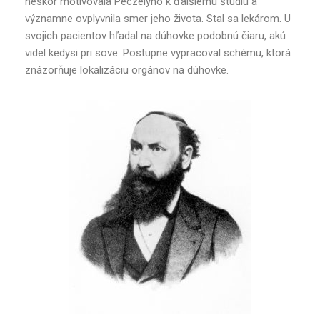
neskôr motivovala Peczelyho k ďalšiemu štúdiu a
významne ovplyvnila smer jeho života. Stal sa lekárom. U
svojich pacientov hľadal na dúhovke podobnú čiaru, akú
videl kedysi pri sove. Postupne vypracoval schému, ktorá
znázorňuje lokalizáciu orgánov na dúhovke.