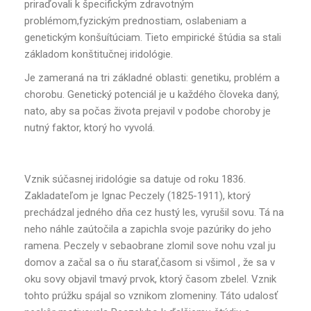
priraďovali k špecifickým zdravotným
problémom,fyzickým prednostiam, oslabeniam a
genetickým konšuítúciam. Tieto empirické štúdia sa stali
základom konštitučnej iridológie.
Je zameraná na tri základné oblasti: genetiku, problém a
chorobu. Genetický potenciál je u každého človeka daný,
nato, aby sa počas života prejavil v podobe choroby je
nutný faktor, ktorý ho vyvolá.
Vznik súčasnej iridológie sa datuje od roku 1836.
Zakladateľom je Ignac Peczely (1825-1911), ktorý
prechádzal jedného dňa cez hustý les, vyrušil sovu. Tá na
neho náhle zaútočila a zapichla svoje pazúriky do jeho
ramena. Peczely v sebaobrane zlomil sove nohu vzal ju
domov a začal sa o ňu starať,časom si všimol , že sa v
oku sovy objavil tmavý prvok, ktorý časom zbelel. Vznik
tohto prúžku spájal so vznikom zlomeniny. Táto udalosť