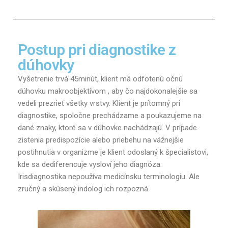
Postup pri diagnostike z
dúhovky
Vyšetrenie trvá 45minút, klient má odfotenú očnú
dúhovku makroobjektívom , aby čo najdokonalejšie sa
vedeli prezrieť všetky vrstvy. Klient je prítomný pri
diagnostike, spoločne prechádzame a poukazujeme na
dané znaky, ktoré sa v dúhovke nachádzajú. V prípade
zistenia predispozície alebo priebehu na vážnejšie
postihnutia v organizme je klient odoslaný k špecialistovi,
kde sa dediferencuje vysloví jeho diagnóza.
Irisdiagnostika nepoužíva medicínsku terminologiu. Ale
zručný a skúsený indolog ich rozpozná.