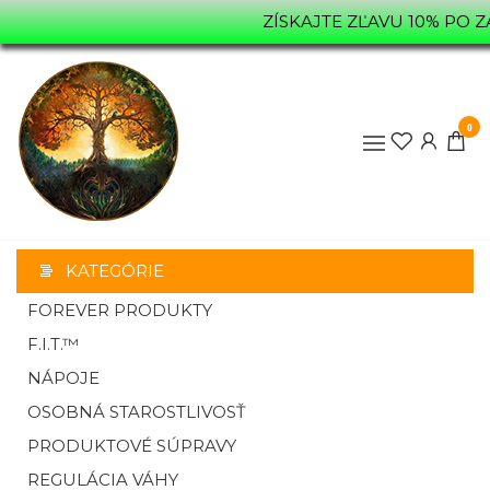
ZÍSKAJTE ZĽAVU 10% PO 
0
MOONYHILL.SK
MASÁŽE,
PORADENSTVO
KATEGÓRIE
FOREVER PRODUKTY
PREDAJ
F.I.T.™
NÁPOJE
OSOBNÁ STAROSTLIVOSŤ
PRODUKTOVÉ SÚPRAVY
REGULÁCIA VÁHY