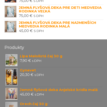
75,00
€
S DPH
JEMNÁ FLYŠOVÁ DEKA PRE DETI MEDVEDIA
RODINKA VEĽKÁ
75,00
€
S DPH
JEMNÁ FLYŠOVÁ DEKA PRE NAJMENŠÍCH
MEDVEDIA RODINKA MALÁ
45,00
€
S DPH
Produkty
Lipa Malolistá čaj 30 g
7,90
€
s DPH
Gynevet
20,30
€
s DPH
Jemná flyšová deka Anjelské krídla malá
45,00
€
s DPH
Orech čaj 30 g