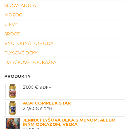
SLOWLANDIA
MOZOG
CIEVY
SRDCE
VNÚTORNÁ POHODA
FLYŠOVÉ DEKY
DARČKOVÉ POUKÁŽKY
PRODUKTY
21,00
€
S DPH
ACAI COMPLEX STAR
22,50
€
S DPH
JEMNÁ FLYŠOVÁ DEKA S MENOM, ALEBO
INÝM ODKAZOM, VEĽKÁ