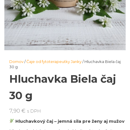
Domov
/
Čaje od fytoterapeutky Janky
/ Hluchavka Biela čaj
30 g
Hluchavka Biela čaj
30 g
7,90
€
s DPH
Hluchavkový čaj – jemná sila pre ženy aj mužov