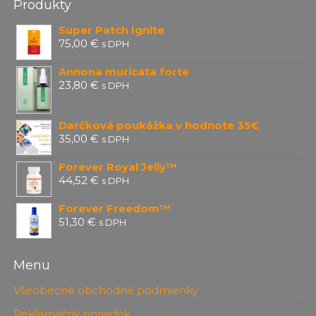
Produkty
Super Patch Ignite
75,00
€
s DPH
Annona muricata forte
23,80
€
s DPH
Darčková poukážka v hodnote 35€
35,00
€
s DPH
Forever Royal Jelly™
44,52
€
s DPH
Forever Freedom™
51,30
€
s DPH
Menu
Všeobecné obchodné podmienky
Reklamačný poriadok