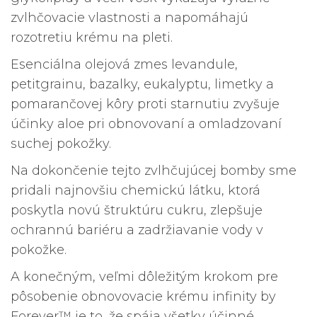
zvlhčovacie vlastnosti a napomáhajú
rozotretiu krému na pleti.
Esenciálna olejová zmes levandule,
petitgrainu, bazalky, eukalyptu, limetky a
pomarančovej kôry proti starnutiu zvyšuje
účinky aloe pri obnovovaní a omladzovaní
suchej pokožky.
Na dokončenie tejto zvlhčujúcej bomby sme
pridali najnovšiu chemickú látku, ktorá
poskytla novú štruktúru cukru, zlepšuje
ochrannú bariéru a zadržiavanie vody v
pokožke.
A konečným, veľmi dôležitým krokom pre
pôsobenie obnovovacie krému infinity by
Forever™ je to, že spája všetky účinné