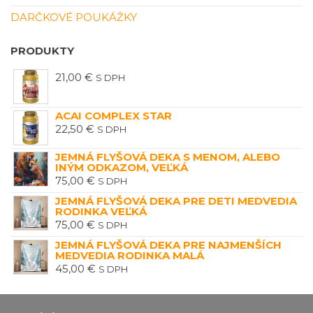
DARČKOVÉ POUKÁŽKY
PRODUKTY
21,00
€
S DPH
ACAI COMPLEX STAR
22,50
€
S DPH
JEMNÁ FLYŠOVÁ DEKA S MENOM, ALEBO
INÝM ODKAZOM, VEĽKÁ
75,00
€
S DPH
JEMNÁ FLYŠOVÁ DEKA PRE DETI MEDVEDIA
RODINKA VEĽKÁ
75,00
€
S DPH
JEMNÁ FLYŠOVÁ DEKA PRE NAJMENŠÍCH
MEDVEDIA RODINKA MALÁ
45,00
€
S DPH