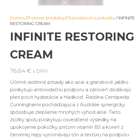
Domov
/
Forever produkty
/
Starostlivosť o pokožku
/ INFINITE
RESTORING CREAM
INFINITE RESTORING
CREAM
76,64
€
s DPH
Účinné rastlinné prísady ako acai a granátové jablko
poskytujú antioxidačnú podporu a zároveň dodávajú
pleti pocit hydratácie a hladkosť. Rastlina Centipeda
Cunninghamii pochádzajúca z Austrálie synergicky
spôsobuje zlepšenie mnohých výhod aloe. Tieto
zložky spolu poskytujú osvedčené výsledky na
upokojenie pokožky, pričom vitamín B3 a koreň z
červenej repy vyrovnávajú tón a textúru na podporu