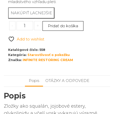
mladistvého vzhľadu pleti.
množstvo
-
+
Pridať do košíka
INFINITE
RESTORING
Add to wishlist
CREAM
Katalógové číslo:
558
Kategória:
Starostlivosť o pokožku
Značka:
INFINITE RESTORING CREAM
Popis
OTÁZKY A ODPOVEDE
Popis
Zložky ako squalán, jojobové estery,
glykolipidy a včelí vosk vykazujú výrazné