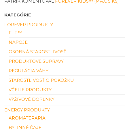
PATRIK
KOMENTOVAL
FOREVER KIDS™ (MAX. 5 KS)
KATEGÓRIE
FOREVER PRODUKTY
F.I.T.™
NÁPOJE
OSOBNÁ STAROSTLIVOSŤ
PRODUKTOVÉ SÚPRAVY
REGULÁCIA VÁHY
STAROSTLIVOSŤ O POKOŽKU
VČELIE PRODUKTY
VÝŽIVOVÉ DOPLNKY
ENERGY PRODUKTY
AROMATERAPIA
BYLINNÉ ČAJE