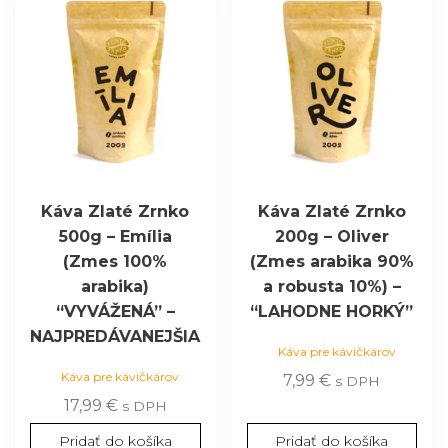
Káva Zlaté Zrnko
Káva Zlaté Zrnko
500g – Emília
200g – Oliver
(Zmes 100%
(Zmes arabika 90%
arabika)
a robusta 10%) –
“VYVÁŽENÁ” –
“LAHODNE HORKÝ”
NAJPREDÁVANEJŠIA
Káva pre kávičkárov
Káva pre kávičkárov
7,99
€
s DPH
17,99
€
s DPH
Pridať do košíka
Pridať do košíka