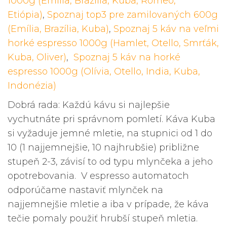
1000g (Emília, Brazília, Kuba, Rómeo,
Etiópia)
,
Spoznaj top3 pre zamilovaných 600g
(Emília, Brazília, Kuba)
,
Spoznaj 5 káv na veľmi
horké espresso 1000g (Hamlet, Otello, Smrťák,
Kuba, Oliver)
,
Spoznaj 5 káv na horké
espresso 1000g (Olívia, Otello, India, Kuba,
Indonézia)
Dobrá rada: Každú kávu si najlepšie
vychutnáte pri správnom pomletí. Káva Kuba
si vyžaduje jemné mletie, na stupnici od 1 do
10 (1 najjemnejšie, 10 najhrubšie) približne
stupeň 2-3, závisí to od typu mlynčeka a jeho
opotrebovania. V espresso automatoch
odporúčame nastaviť mlynček na
najjemnejšie mletie a iba v prípade, že káva
tečie pomaly použiť hrubší stupeň mletia.