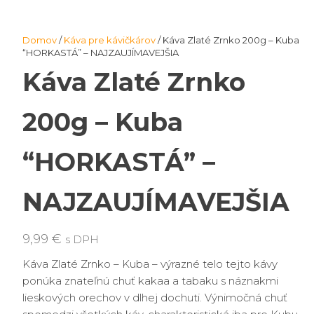
Domov
/
Káva pre kávičkárov
/ Káva Zlaté Zrnko 200g – Kuba
“HORKASTÁ” – NAJZAUJÍMAVEJŠIA
Káva Zlaté Zrnko
200g – Kuba
“HORKASTÁ” –
NAJZAUJÍMAVEJŠIA
9,99
€
s DPH
Káva Zlaté Zrnko – Kuba – výrazné telo tejto kávy
ponúka znateľnú chuť kakaa a tabaku s náznakmi
lieskových orechov v dlhej dochuti. Výnimočná chuť