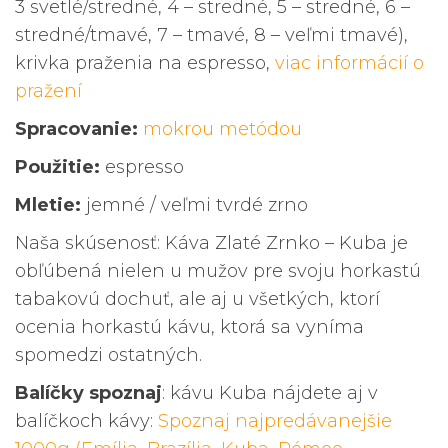
3 svetlé/stredné, 4 – stredné, 5 – stredné, 6 –
stredné/tmavé, 7 – tmavé, 8 – veľmi tmavé),
krivka praženia na espresso,
viac informácií o
pražení
Spracovanie:
mokrou metódou
Použitie:
espresso
Mletie:
jemné / veľmi tvrdé zrno
Naša skúsenosť: Káva Zlaté Zrnko – Kuba je
obľúbená nielen u mužov pre svoju horkastú
tabakovú dochuť, ale aj u všetkých, ktorí
ocenia horkastú kávu, ktorá sa vyníma
spomedzi ostatných.
Balíčky spoznaj
: kávu Kuba nájdete aj v
balíčkoch kávy:
Spoznaj najpredávanejšie