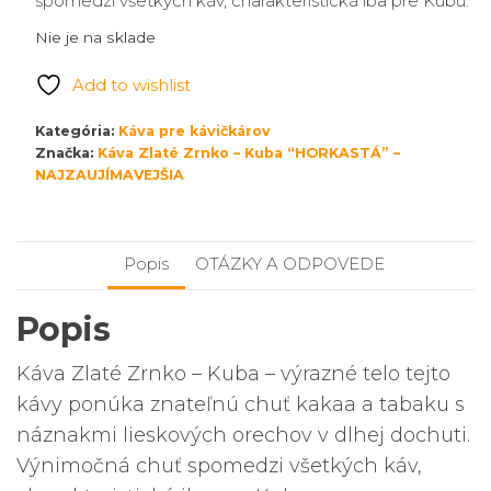
spomedzi všetkých káv, charakteristická iba pre Kubu.
Nie je na sklade
Add to wishlist
Kategória:
Káva pre kávičkárov
Značka:
Káva Zlaté Zrnko – Kuba “HORKASTÁ” –
NAJZAUJÍMAVEJŠIA
Popis
OTÁZKY A ODPOVEDE
Popis
Káva Zlaté Zrnko – Kuba – výrazné telo tejto
kávy ponúka znateľnú chuť kakaa a tabaku s
náznakmi lieskových orechov v dlhej dochuti.
Výnimočná chuť spomedzi všetkých káv,