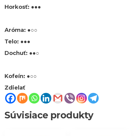
Horkosť: ●●●
Aróma: ●○○
Telo: ●●●
Dochuť: ●●○
Kofeín: ●○○
Zdielať
Súvisiace produkty