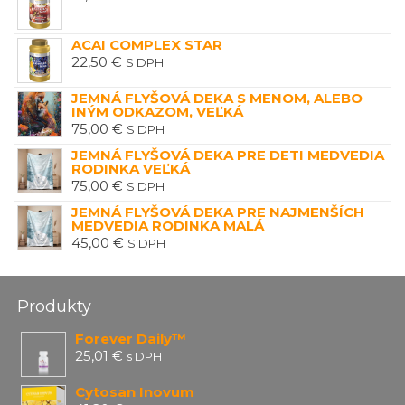
ACAI COMPLEX STAR
22,50
€
S DPH
JEMNÁ FLYŠOVÁ DEKA S MENOM, ALEBO
INÝM ODKAZOM, VEĽKÁ
75,00
€
S DPH
JEMNÁ FLYŠOVÁ DEKA PRE DETI MEDVEDIA
RODINKA VEĽKÁ
75,00
€
S DPH
JEMNÁ FLYŠOVÁ DEKA PRE NAJMENŠÍCH
MEDVEDIA RODINKA MALÁ
45,00
€
S DPH
Produkty
Forever Daily™
25,01
€
s DPH
Cytosan Inovum