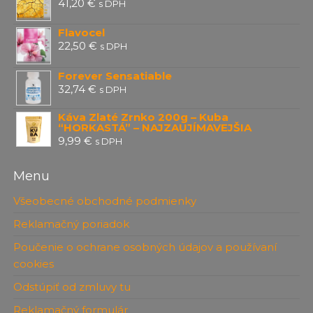
41,20
€
s DPH
Flavocel
22,50
€
s DPH
Forever Sensatiable
32,74
€
s DPH
Káva Zlaté Zrnko 200g – Kuba
“HORKASTÁ” – NAJZAUJÍMAVEJŠIA
9,99
€
s DPH
Menu
Všeobecné obchodné podmienky
Reklamačný poriadok
Poučenie o ochrane osobných údajov a používaní
cookies
Odstúpiť od zmluvy tu
Reklamačný formulár