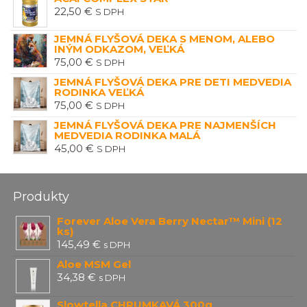
22,50
€
S DPH
JEMNÁ FLYŠOVÁ DEKA S MENOM, ALEBO
INÝM ODKAZOM, VEĽKÁ
75,00
€
S DPH
JEMNÁ FLYŠOVÁ DEKA PRE DETI MEDVEDIA
RODINKA VEĽKÁ
75,00
€
S DPH
JEMNÁ FLYŠOVÁ DEKA PRE NAJMENŠÍCH
MEDVEDIA RODINKA MALÁ
45,00
€
S DPH
Produkty
Forever Aloe Vera Berry Nectar™ Mini (12
ks)
145,49
€
s DPH
Aloe MSM Gel
34,38
€
s DPH
Slowtella CHRUMKAVÁ 300g