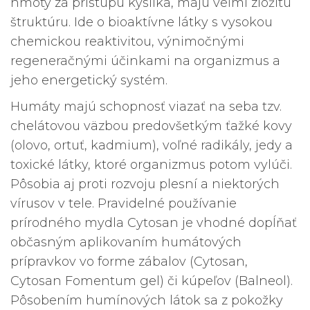
hmoty za prístupu kyslíka, majú veľmi zložitú
štruktúru. Ide o bioaktívne látky s vysokou
chemickou reaktivitou, výnimočnými
regeneračnými účinkami na organizmus a
jeho energetický systém.
Humáty majú schopnosť viazať na seba tzv.
chelátovou väzbou predovšetkým ťažké kovy
(olovo, ortuť, kadmium), voľné radikály, jedy a
toxické látky, ktoré organizmus potom vylúči.
Pôsobia aj proti rozvoju plesní a niektorých
vírusov v tele. Pravidelné používanie
prírodného mydla Cytosan je vhodné dopĺňať
občasným aplikovaním humátových
prípravkov vo forme zábalov (Cytosan,
Cytosan Fomentum gel) či kúpeľov (Balneol).
Pôsobením humínových látok sa z pokožky