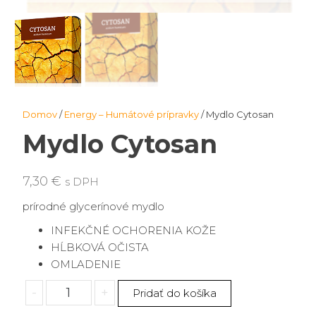
Domov
/
Energy – Humátové prípravky
/ Mydlo Cytosan
Mydlo Cytosan
7,30
€
s DPH
prírodné glycerínové mydlo
INFEKČNÉ OCHORENIA KOŽE
HĹBKOVÁ OČISTA
OMLADENIE
množstvo
-
+
Pridať do košíka
Mydlo