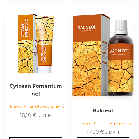
Cytosan Fomentum
gel
Energy – Humátové prípravky
Balneol
18,10
€
s DPH
Energy – Humátové prípravky
17,30
€
s DPH