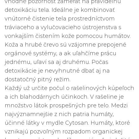
vhodné pozornosť zamerať na pravidelnú
detoxikáciu tela. Ideálne je kombinovať
vnútorné čistenie tela prostredníctvom
tráviaceho a vylučovacieho ústrojenstva s
vonkajším čistením kože pomocou humátov.
Koža a hrubé črevo sú vzájomne prepojené
orgánové systémy, a ak uľahčíme prácu
jednému, uľaví sa aj druhému. Počas
detoxikácie je nevyhnutné dbať aj na
dostatočný pitný režim.
Každý už určite počul o rašelinových kúpeľoch
a ich blahodárnych účinkoch. V rašeline je
množstvo látok prospešných pre telo. Medzi
najvýznamnejšie z nich patria humáty,
účinné látky v mydle Cytosan. Humáty, ktoré
vznikajú pozvoľným rozpadom organickej