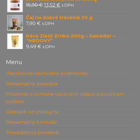
Pôvodná
Aktuálna
15,90
€
13,52
€
s DPH
cena
cena
Čaj na dobré trávenie 30 g
bola:
je:
7,90
€
s DPH
15,90 €.
13,52 €.
Káva Zlaté Zrnko 200g – Salvádor –
“MEDOVÝ”
9,49
€
s DPH
Menu
Všeobecné obchodné podmienky
Reklamačný poriadok
Poučenie o ochrane osobných údajov a používaní
cookies
Odstúpiť od zmluvy tu
Reklamačný formulár
Prevádzkový poriadok