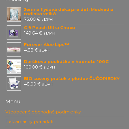
Jemná flyšová deka pre deti Medvedia
rodinka veľká
75,00
€
s DPH
C 9 Peach Ultra Choco
149,64
€
s DPH
Forever Aloe Lips™
4,88
€
s DPH
Darčková poukážka v hodnote 100€
100,00
€
s DPH
BIO sušený prášok z plodov ČUČORIEDKY
48,00
€
s DPH
Menu
Všeobecné obchodné podmienky
Reklamačný poriadok