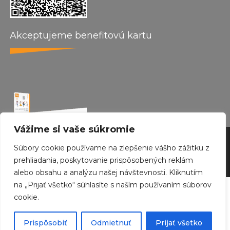
Akceptujeme benefitovú kartu
Vážime si vaše súkromie
by wepo web design 2024
Súbory cookie používame na zlepšenie vášho zážitku z
Created with
Envo Royal
WordPress theme
prehliadania, poskytovanie prispôsobených reklám
alebo obsahu a analýzu našej návštevnosti. Kliknutím
na „Prijať všetko“ súhlasíte s naším používaním súborov
cookie.
Odstúpiť od zmluvy tu
Prispôsobiť
Odmietnuť
Prijať všetko