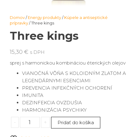
Domov
/
Energy produkty
/
Kúpele a antiseptické
prípravky
/ Three kings
Three kings
15,30
€
s DPH
sprej s harmonickou kombináciou éterických olejov
VIANOČNÁ VÔŇA S KOLOIDNÝM ZLATOM A
LEGENDÁRNYMI ESENCIAMI
PREVENCIA INFEKČNÝCH OCHORENÍ
IMUNITA
DEZINFEKCIA OVZDUŠIA
HARMONIZÁCIA PSYCHIKY
množstvo
-
+
Pridať do košíka
Three
kings