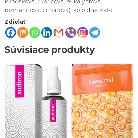
klinčeková, škoricová, eukalyptová,
rozmarínová, citrónová), koloidné zlato.
Zdielať
Súvisiace produkty