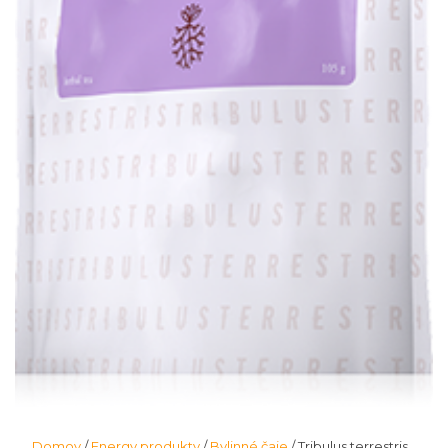
Domov
/
Energy produkty
/
Bylinné čaje
/ Tribulus terrestris