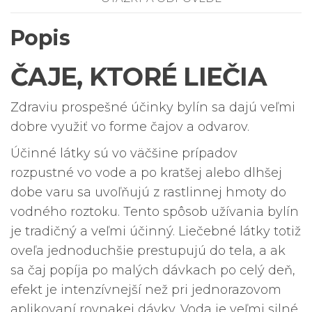
Popis
ČAJE, KTORÉ LIEČIA
Zdraviu prospešné účinky bylín sa dajú veľmi
dobre využiť vo forme čajov a odvarov.
Účinné látky sú vo väčšine prípadov
rozpustné vo vode a po kratšej alebo dlhšej
dobe varu sa uvoľňujú z rastlinnej hmoty do
vodného roztoku. Tento spôsob užívania bylín
je tradičný a veľmi účinný. Liečebné látky totiž
oveľa jednoduchšie prestupujú do tela, a ak
sa čaj popíja po malých dávkach po celý deň,
efekt je intenzívnejší než pri jednorazovom
aplikovaní rovnakej dávky. Voda je veľmi silné