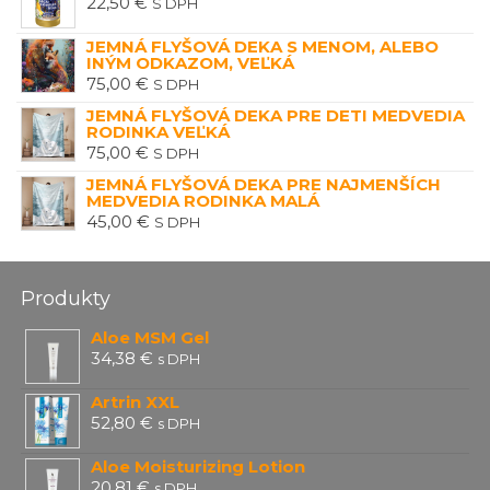
22,50
€
S DPH
JEMNÁ FLYŠOVÁ DEKA S MENOM, ALEBO
INÝM ODKAZOM, VEĽKÁ
75,00
€
S DPH
JEMNÁ FLYŠOVÁ DEKA PRE DETI MEDVEDIA
RODINKA VEĽKÁ
75,00
€
S DPH
JEMNÁ FLYŠOVÁ DEKA PRE NAJMENŠÍCH
MEDVEDIA RODINKA MALÁ
45,00
€
S DPH
Produkty
Aloe MSM Gel
34,38
€
s DPH
Artrin XXL
52,80
€
s DPH
Aloe Moisturizing Lotion
20,81
€
s DPH