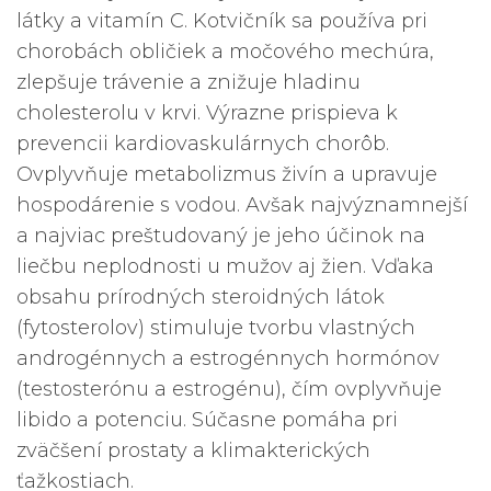
látky a vitamín C. Kotvičník sa používa pri
chorobách obličiek a močového mechúra,
zlepšuje trávenie a znižuje hladinu
cholesterolu v krvi. Výrazne prispieva k
prevencii kardiovaskulárnych chorôb.
Ovplyvňuje metabolizmus živín a upravuje
hospodárenie s vodou. Avšak najvýznamnejší
a najviac preštudovaný je jeho účinok na
liečbu neplodnosti u mužov aj žien. Vďaka
obsahu prírodných steroidných látok
(fytosterolov) stimuluje tvorbu vlastných
androgénnych a estrogénnych hormónov
(testosterónu a estrogénu), čím ovplyvňuje
libido a potenciu. Súčasne pomáha pri
zväčšení prostaty a klimakterických
ťažkostiach.