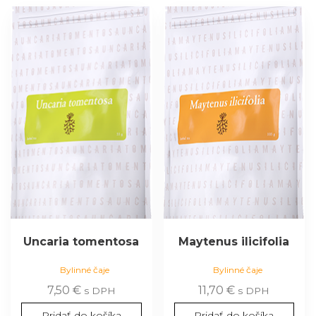
Uncaria tomentosa
Maytenus ilicifolia
Bylinné čaje
Bylinné čaje
7,50
€
11,70
€
s DPH
s DPH
Pridať do košíka
Pridať do košíka