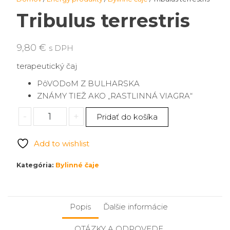
Tribulus terrestris
9,80
€
s DPH
terapeutický čaj
PôVODoM Z BULHARSKA
ZNÁMY TIEŽ AKO „RASTLINNÁ VIAGRA“
množstvo
-
+
Pridať do košíka
Tribulus
terrestris
Add to wishlist
Kategória:
Bylinné čaje
Popis
Ďalšie informácie
OTÁZKY A ODPOVEDE