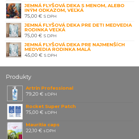
JEMNÁ FLYŠOVÁ DEKA S MENOM, ALEBO
INÝM ODKAZOM, VEĽKÁ
75,00
€
S DPH
JEMNÁ FLYŠOVÁ DEKA PRE DETI MEDVEDIA
RODINKA VEĽKÁ
75,00
€
S DPH
JEMNÁ FLYŠOVÁ DEKA PRE NAJMENŠÍCH
MEDVEDIA RODINKA MALÁ
45,00
€
S DPH
Produkty
Artrin Professional
79,20
€
s DPH
Rocket Super Patch
75,00
€
s DPH
Mauritia caps
22,10
€
s DPH