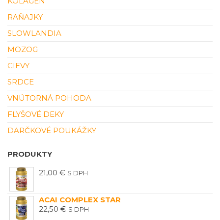
KOLAGÉN
RAŇAJKY
SLOWLANDIA
MOZOG
CIEVY
SRDCE
VNÚTORNÁ POHODA
FLYŠOVÉ DEKY
DARČKOVÉ POUKÁŽKY
PRODUKTY
21,00
€
S DPH
ACAI COMPLEX STAR
22,50
€
S DPH