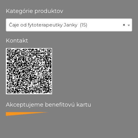
Kategórie produktov
Čaje od fytoterapeutky Janky (15)
×
Kontakt
Akceptujeme benefitovú kartu