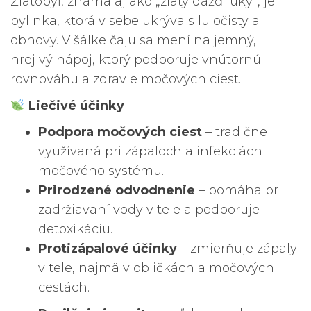
Zlatobyľ, známa aj ako „zlatý dážď lúky“, je
bylinka, ktorá v sebe ukrýva silu očisty a
obnovy. V šálke čaju sa mení na jemný,
hrejivý nápoj, ktorý podporuje vnútornú
rovnováhu a zdravie močových ciest.
Liečivé účinky
Podpora močových ciest
– tradične
využívaná pri zápaloch a infekciách
močového systému.
Prirodzené odvodnenie
– pomáha pri
zadržiavaní vody v tele a podporuje
detoxikáciu.
Protizápalové účinky
– zmierňuje zápaly
v tele, najmä v obličkách a močových
cestách.