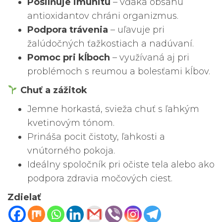
Posilňuje imunitu
– vďaka obsahu
antioxidantov chráni organizmus.
Podpora trávenia
– uľavuje pri
žalúdočných ťažkostiach a nadúvaní.
Pomoc pri kĺboch
– využívaná aj pri
problémoch s reumou a bolesťami kĺbov.
Chuť a zážitok
Jemne horkastá, svieža chuť s ľahkým
kvetinovým tónom.
Prináša pocit čistoty, ľahkosti a
vnútorného pokoja.
Ideálny spoločník pri očiste tela alebo ako
podpora zdravia močových ciest.
Zdielať