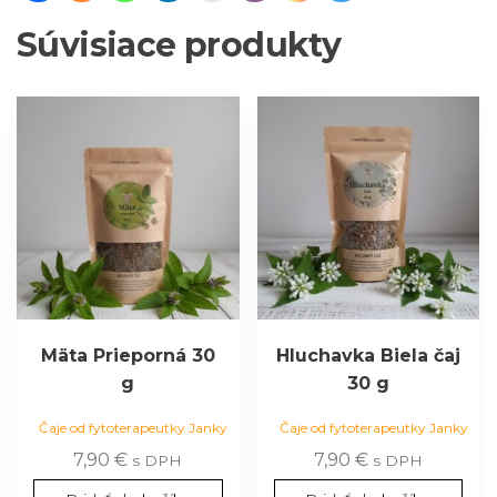
Súvisiace produkty
Mäta Prieporná 30
Hluchavka Biela čaj
g
30 g
Čaje od fytoterapeutky Janky
Čaje od fytoterapeutky Janky
7,90
€
7,90
€
s DPH
s DPH