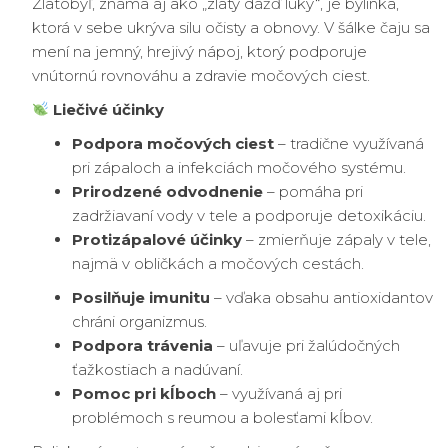
Zlatobyľ, známa aj ako „zlatý dážď lúky“, je bylinka,
ktorá v sebe ukrýva silu očisty a obnovy. V šálke čaju sa
mení na jemný, hrejivý nápoj, ktorý podporuje
vnútornú rovnováhu a zdravie močových ciest.
Liečivé účinky
Podpora močových ciest
– tradične využívaná
pri zápaloch a infekciách močového systému.
Prirodzené odvodnenie
– pomáha pri
zadržiavaní vody v tele a podporuje detoxikáciu.
Protizápalové účinky
– zmierňuje zápaly v tele,
najmä v obličkách a močových cestách.
Posilňuje imunitu
– vďaka obsahu antioxidantov
chráni organizmus.
Podpora trávenia
– uľavuje pri žalúdočných
ťažkostiach a nadúvaní.
Pomoc pri kĺboch
– využívaná aj pri
problémoch s reumou a bolesťami kĺbov.