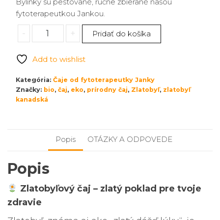
Bylinky sú pestované, ručne zbierané našou
fytoterapeutkou Jankou.
množstvo
-
+
Pridať do košíka
Zlatobyľ
kanadská
Add to wishlist
30
g
Kategória:
Čaje od fytoterapeutky Janky
Značky:
bio
,
čaj
,
eko
,
prírodny čaj
,
Zlatobyľ
,
zlatobyľ
kanadská
Popis
OTÁZKY A ODPOVEDE
Popis
Zlatobyľový čaj – zlatý poklad pre tvoje
zdravie