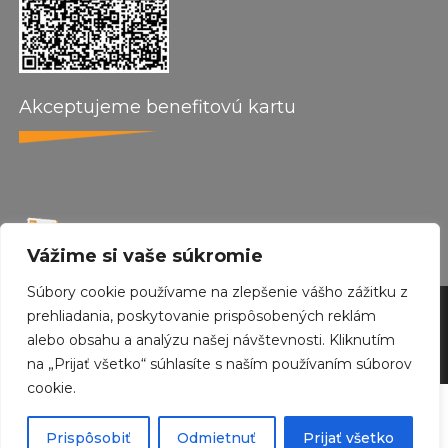
Akceptujeme benefitovú kartu
Vážime si vaše súkromie
Súbory cookie používame na zlepšenie vášho zážitku z
prehliadania, poskytovanie prispôsobených reklám
by wepo web design 2024
alebo obsahu a analýzu našej návštevnosti. Kliknutím
Created with
Envo Royal
WordPress theme
na „Prijať všetko“ súhlasíte s naším používaním súborov
cookie.
Odstúpiť od zmluvy tu
Prispôsobiť
Odmietnuť
Prijať všetko