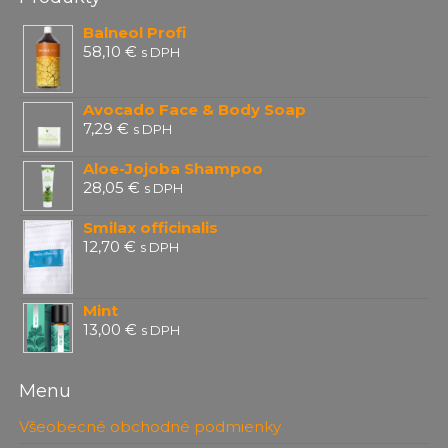
Balneol Profi
58,10
€
s DPH
Avocado Face & Body Soap
7,29
€
s DPH
Aloe-Jojoba Shampoo
28,05
€
s DPH
Smilax officinalis
12,70
€
s DPH
Mint
13,00
€
s DPH
Menu
Všeobecné obchodné podmienky