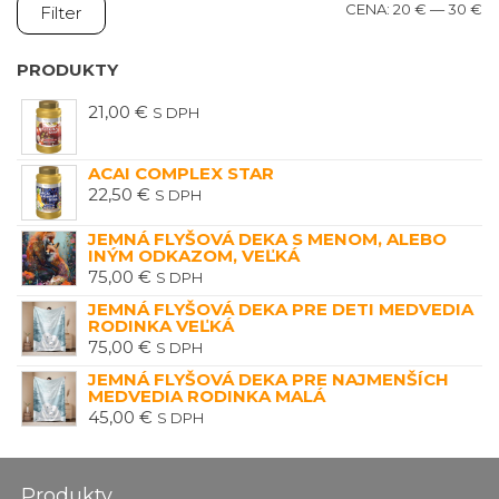
M
M
CENA:
20 €
—
30 €
Filter
C
C
PRODUKTY
21,00
€
S DPH
ACAI COMPLEX STAR
22,50
€
S DPH
JEMNÁ FLYŠOVÁ DEKA S MENOM, ALEBO
INÝM ODKAZOM, VEĽKÁ
75,00
€
S DPH
JEMNÁ FLYŠOVÁ DEKA PRE DETI MEDVEDIA
RODINKA VEĽKÁ
75,00
€
S DPH
JEMNÁ FLYŠOVÁ DEKA PRE NAJMENŠÍCH
MEDVEDIA RODINKA MALÁ
45,00
€
S DPH
Produkty