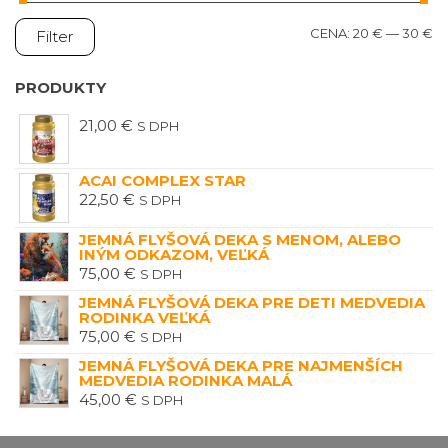
M
M
CENA:
20 €
—
30 €
Filter
C
C
PRODUKTY
21,00
€
S DPH
ACAI COMPLEX STAR
22,50
€
S DPH
JEMNÁ FLYŠOVÁ DEKA S MENOM, ALEBO
INÝM ODKAZOM, VEĽKÁ
75,00
€
S DPH
JEMNÁ FLYŠOVÁ DEKA PRE DETI MEDVEDIA
RODINKA VEĽKÁ
75,00
€
S DPH
JEMNÁ FLYŠOVÁ DEKA PRE NAJMENŠÍCH
MEDVEDIA RODINKA MALÁ
45,00
€
S DPH