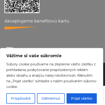
Akceptujeme benefitovú kartu
Vážime si vaše súkromie
Súbory cookie používame na zlepšenie vášho zážitku z
prehliadania, poskytovanie prispôsobených reklám
by wepo web design 2024
alebo obsahu a analýzu našej návštevnosti. Kliknutím
Created with
Envo Royal
WordPress theme
na „Prijať všetko“ súhlasíte s naším používaním súborov
cookie.
Odstúpiť od zmluvy tu
Prispôsobiť
Odmietnuť
Prijať všetko