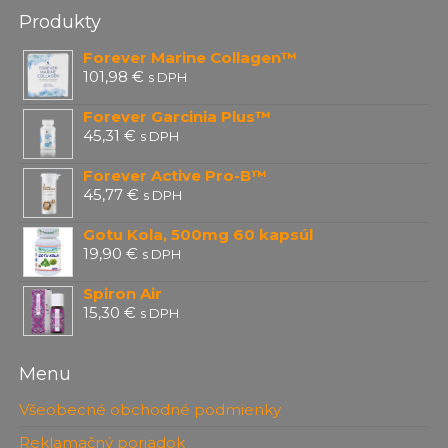
Produkty
Forever Marine Collagen™
101,98
€
s DPH
Forever Garcinia Plus™
45,31
€
s DPH
Forever Active Pro-B™
45,77
€
s DPH
Gotu Kola, 500mg 60 kapsúl
19,90
€
s DPH
Spiron Air
15,30
€
s DPH
Menu
Všeobecné obchodné podmienky
Reklamačný poriadok