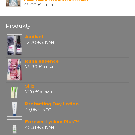
45,00
€
S DPH
Produkty
Audivet
12,20
€
s DPH
Runa essence
25,90
€
s DPH
Silix
7,70
€
s DPH
Protecting Day Lotion
47,06
€
s DPH
Forever Lycium Plus™
45,31
€
s DPH