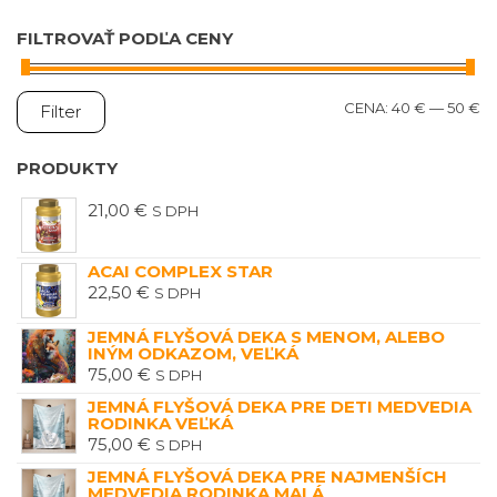
FILTROVAŤ PODĽA CENY
M
M
CENA:
40 €
—
50 €
Filter
C
C
PRODUKTY
21,00
€
S DPH
ACAI COMPLEX STAR
22,50
€
S DPH
JEMNÁ FLYŠOVÁ DEKA S MENOM, ALEBO
INÝM ODKAZOM, VEĽKÁ
75,00
€
S DPH
JEMNÁ FLYŠOVÁ DEKA PRE DETI MEDVEDIA
RODINKA VEĽKÁ
75,00
€
S DPH
JEMNÁ FLYŠOVÁ DEKA PRE NAJMENŠÍCH
MEDVEDIA RODINKA MALÁ