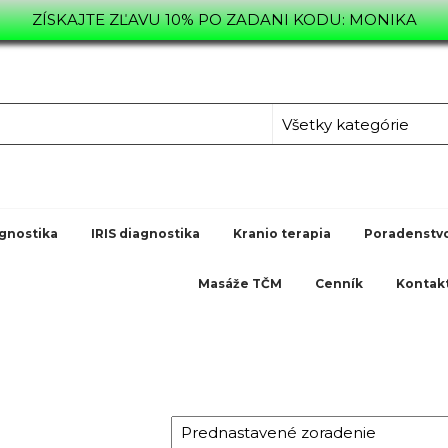
ZÍSKAJTE ZĽAVU 10% PO ZADANI KODU: MONIKA
L.SK
TVO,
gnostika
IRIS diagnostika
Kranio terapia
Poradenstv
Masáže TČM
Cenník
Kontak