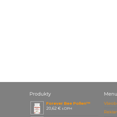
Produkty
Men
Forever Bee Pollen™
Všeob
20,62
€
s DPH
Rekla