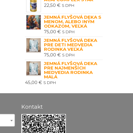
22,50
€
S DPH
JEMNÁ FLYŠOVÁ DEKA S
MENOM, ALEBO INÝM
ODKAZOM, VEĽKÁ
75,00
€
S DPH
JEMNÁ FLYŠOVÁ DEKA
PRE DETI MEDVEDIA
RODINKA VEĽKÁ
75,00
€
S DPH
JEMNÁ FLYŠOVÁ DEKA
PRE NAJMENŠÍCH
MEDVEDIA RODINKA
MALÁ
45,00
€
S DPH
Kontakt