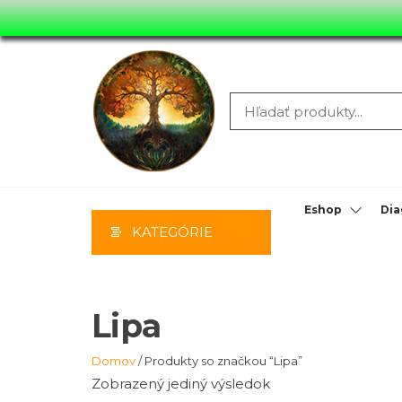
Preskočiť
na
hlavný
obsah
MOONYHIL
MASÁŽE,
PORADENS
Eshop
Dia
KATEGÓRIE
PREDAJ
Lipa
Domov
/ Produkty so značkou “Lipa”
Zobrazený jediný výsledok