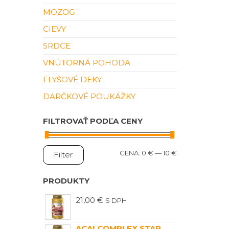
MOZOG
CIEVY
SRDCE
VNÚTORNÁ POHODA
FLYŠOVÉ DEKY
DARČKOVÉ POUKÁŽKY
FILTROVAŤ PODĽA CENY
MINIMÁLNA
MAXIMÁLNA
CENA:
0 €
—
10 €
Filter
CENA
CENA
PRODUKTY
21,00
€
S DPH
ACAI COMPLEX STAR