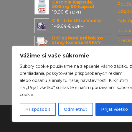
Garcinia Kapsule,
Pouče
500mg 60 kapsúl
údajov
19,90
€
s DPH
C 9 - Lite Ultra Vanilla
Odstúp
149,64
€
s DPH
Rekla
BIO sušený prášok zo
Prevá
šťavy koreňa MRKVY
48,00
€
s DPH
Konta
Vážime si vaše súkromie
Biotermal
13,40
€
s DPH
Súbory cookie používame na zlepšenie vášho zážitku z
prehliadania, poskytovanie prispôsobených reklám
alebo obsahu a analýzu našej návštevnosti. Kliknutím
na „Prijať všetko“ súhlasíte s naším používaním súboro
cookie.
Prispôsobiť
Odmietnuť
Prijať všetko