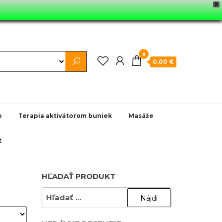
X
0
0,00 €
o
Terapia aktivátorom buniek
Masáže
t
HĽADAŤ PRODUKT
HĽADAŤ: