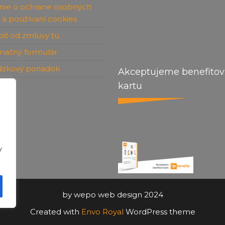
nie o ochrane osobných
 a používaní cookies
iť od zmluvy tu
mačný formulár
dzkový poriadok
Akceptujeme benefito
kartu
kt
v
by wepo web design 2024
Created with
Envo Royal
WordPress theme