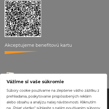
Akceptujeme benefitovú kartu
Vážime si vaše súkromie
Súbory cookie používame na zlepšenie vášho zážitku z
by wepo web design 2024
prehliadania, poskytovanie prispôsobených reklám
alebo obsahu a analýzu našej návštevnosti. Kliknutím
Created with
Envo Royal
WordPress theme
na „Prijať všetko“ súhlasíte s naším používaním súborov