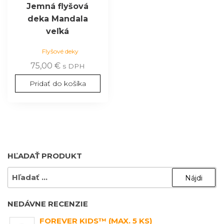
Jemná flyšová
deka Mandala
veľká
Flyšové deky
75,00
€
s DPH
Pridať do košíka
HĽADAŤ PRODUKT
HĽADAŤ:
NEDÁVNE RECENZIE
FOREVER KIDS™ (MAX. 5 KS)