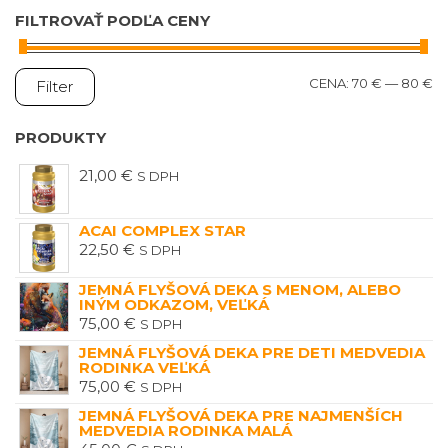
FILTROVAŤ PODĽA CENY
M
M
CENA:
70 €
—
80 €
Filter
C
C
PRODUKTY
21,00
€
S DPH
ACAI COMPLEX STAR
22,50
€
S DPH
JEMNÁ FLYŠOVÁ DEKA S MENOM, ALEBO
INÝM ODKAZOM, VEĽKÁ
75,00
€
S DPH
JEMNÁ FLYŠOVÁ DEKA PRE DETI MEDVEDIA
RODINKA VEĽKÁ
75,00
€
S DPH
JEMNÁ FLYŠOVÁ DEKA PRE NAJMENŠÍCH
MEDVEDIA RODINKA MALÁ