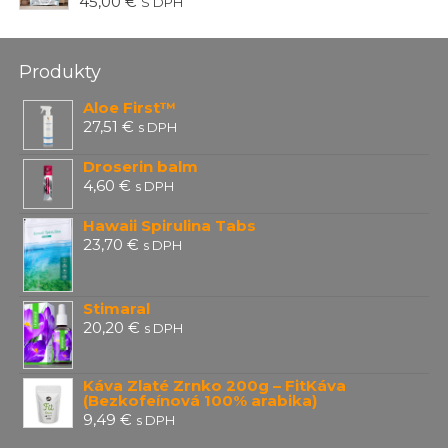
45,00
€
S DPH
Produkty
Aloe First™
27,51
€
s DPH
Droserin balm
4,60
€
s DPH
Hawaii Spirulina Tabs
23,70
€
s DPH
Stimaral
20,20
€
s DPH
Káva Zlaté Zrnko 200g – FitKáva
(Bezkofeínová 100% arabika)
9,49
€
s DPH