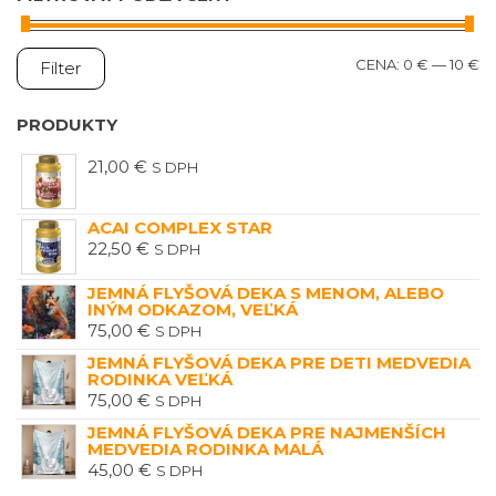
M
M
CENA:
0 €
—
10 €
Filter
C
C
PRODUKTY
21,00
€
S DPH
ACAI COMPLEX STAR
22,50
€
S DPH
JEMNÁ FLYŠOVÁ DEKA S MENOM, ALEBO
INÝM ODKAZOM, VEĽKÁ
75,00
€
S DPH
JEMNÁ FLYŠOVÁ DEKA PRE DETI MEDVEDIA
RODINKA VEĽKÁ
75,00
€
S DPH
JEMNÁ FLYŠOVÁ DEKA PRE NAJMENŠÍCH
MEDVEDIA RODINKA MALÁ
45,00
€
S DPH