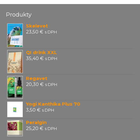
Produkty
Skelevet
23,50
€
s DPH
QI drink XXL
35,40
€
s DPH
Regavet
20,30
€
s DPH
Yogi Kanthika Plus 70
3,50
€
s DPH
Peralgin
25,20
€
s DPH