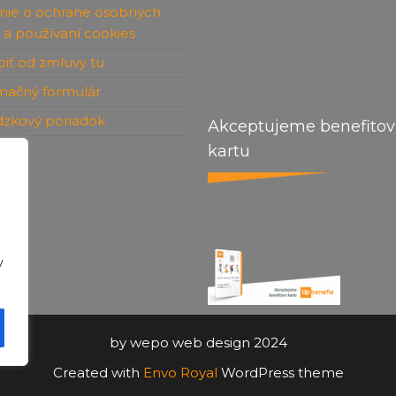
nie o ochrane osobných
 a používaní cookies
iť od zmluvy tu
mačný formulár
dzkový poriadok
Akceptujeme benefito
kartu
kt
v
by wepo web design 2024
Created with
Envo Royal
WordPress theme