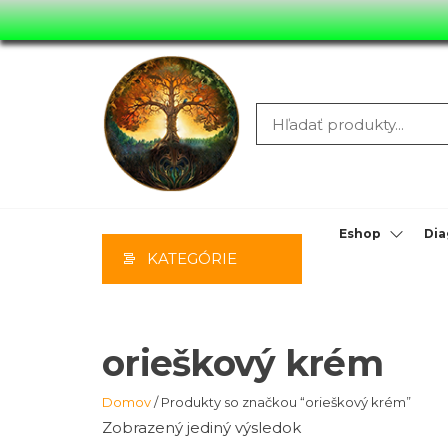
Preskočiť
na
hlavný
obsah
MOONYHIL
MASÁŽE,
PORADENS
Eshop
Dia
KATEGÓRIE
PREDAJ
orieškový krém
Domov
/ Produkty so značkou “orieškový krém”
Zobrazený jediný výsledok