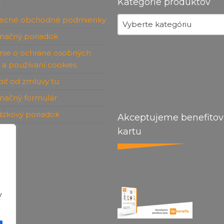
u
Kategórie produktov
ecné obchodné podmienky
Vyberte kategóriu
mačný poriadok
nie o ochrane osobných
 a používaní cookies
iť od zmluvy tu
mačný formulár
dzkový poriadok
Akceptujeme benefito
kartu
kt
v