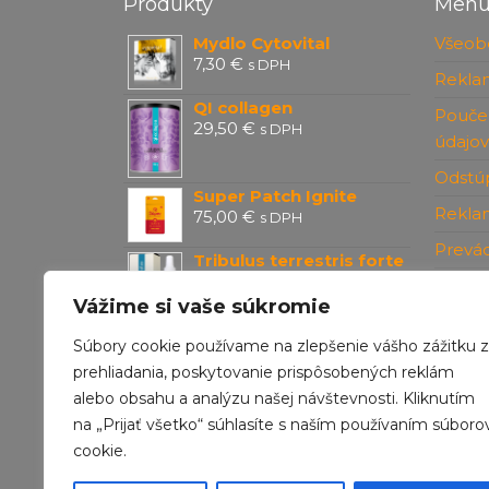
Produkty
Men
Mydlo Cytovital
Všeob
7,30
€
s DPH
Rekla
QI collagen
Pouče
29,50
€
s DPH
údajov
Odstúp
Super Patch Ignite
Rekla
75,00
€
s DPH
Prevá
Tribulus terrestris forte
23,90
€
s DPH
Konta
Vážime si vaše súkromie
Cistus complex
Súbory cookie používame na zlepšenie vášho zážitku z
23,10
€
s DPH
prehliadania, poskytovanie prispôsobených reklám
alebo obsahu a analýzu našej návštevnosti. Kliknutím
na „Prijať všetko“ súhlasíte s naším používaním súboro
cookie.