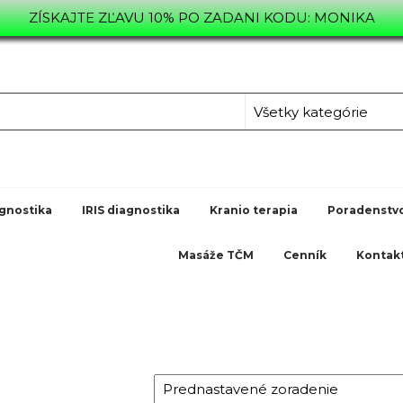
ZÍSKAJTE ZĽAVU 10% PO ZADANI KODU: MONIKA
L.SK
TVO,
gnostika
IRIS diagnostika
Kranio terapia
Poradenstv
Masáže TČM
Cenník
Kontak