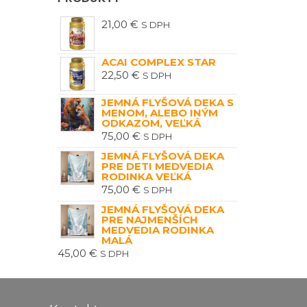
21,00
€
S DPH
ACAI COMPLEX STAR
22,50
€
S DPH
JEMNÁ FLYŠOVÁ DEKA S
MENOM, ALEBO INÝM
ODKAZOM, VEĽKÁ
75,00
€
S DPH
JEMNÁ FLYŠOVÁ DEKA
PRE DETI MEDVEDIA
RODINKA VEĽKÁ
75,00
€
S DPH
JEMNÁ FLYŠOVÁ DEKA
PRE NAJMENŠÍCH
MEDVEDIA RODINKA
MALÁ
45,00
€
S DPH