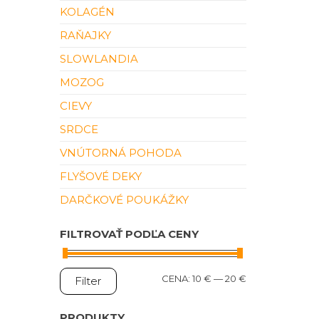
KOLAGÉN
RAŇAJKY
SLOWLANDIA
MOZOG
CIEVY
SRDCE
VNÚTORNÁ POHODA
FLYŠOVÉ DEKY
DARČKOVÉ POUKÁŽKY
FILTROVAŤ PODĽA CENY
MINIMÁLNA
MAXIMÁLNA
CENA:
10 €
—
20 €
Filter
CENA
CENA
PRODUKTY