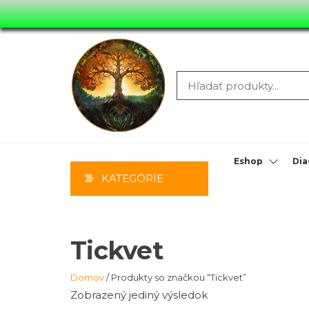
Preskočiť
na
hlavný
obsah
MOONYHIL
MASÁŽE,
PORADENS
Eshop
Dia
KATEGÓRIE
PREDAJ
Tickvet
Domov
/ Produkty so značkou “Tickvet”
Zobrazený jediný výsledok