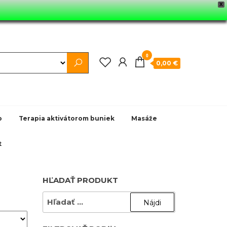
X
0
0,00 €
o
Terapia aktivátorom buniek
Masáže
t
HĽADAŤ PRODUKT
HĽADAŤ: