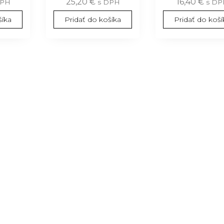
25,20
€
16,40
€
DPH
s DPH
s DP
šíka
Pridať do košíka
Pridať do koší