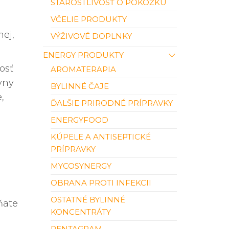
STAROSTLIVOSŤ O POKOŽKU
VČELIE PRODUKTY
mej,
VÝŽIVOVÉ DOPLNKY
ENERGY PRODUKTY
osť
AROMATERAPIA
vny
BYLINNÉ ČAJE
,
ĎALŠIE PRIRODNÉ PRÍPRAVKY
ENERGYFOOD
KÚPELE A ANTISEPTICKÉ
PRÍPRAVKY
MYCOSYNERGY
OBRANA PROTI INFEKCII
OSTATNÉ BYLINNÉ
vňate
KONCENTRÁTY
PENTAGRAM