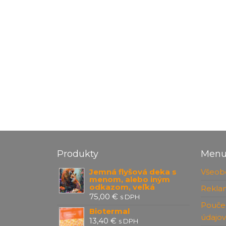
Produkty
Men
Jemná flyšová deka s
Všeob
menom, alebo iným
odkazom, veľká
Rekla
75,00
€
s DPH
Pouče
Biotermal
údajov
13,40
€
s DPH