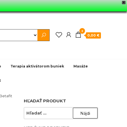
X
0
0,00 €
o
Terapia aktivátorom buniek
Masáže
t
Betafit
HĽADAŤ PRODUKT
HĽADAŤ: