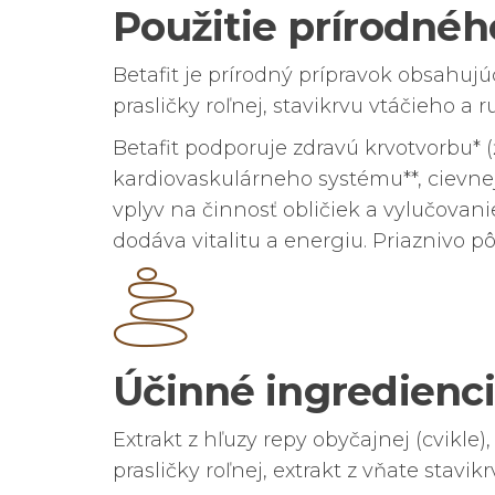
Použitie prírodnéh
Betafit je prírodný prípravok obsahujúc
prasličky roľnej, stavikrvu vtáčieho a r
Betafit podporuje zdravú krvotvorbu* 
kardiovaskulárneho systému**, cievnej
vplyv na činnosť obličiek a vylučovanie
dodáva vitalitu a energiu. Priaznivo pô
Účinné ingredienc
Extrakt z hľuzy repy obyčajnej (cvikle),
prasličky roľnej, extrakt z vňate stavik