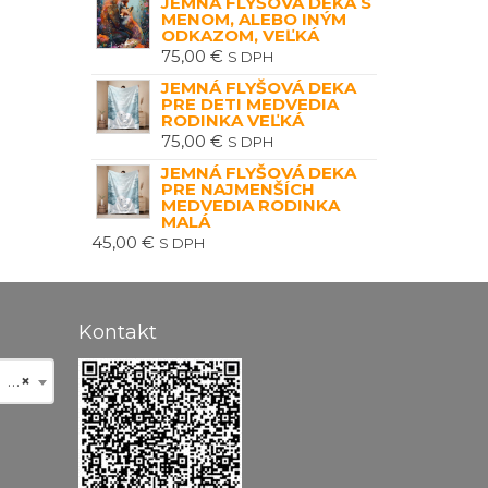
JEMNÁ FLYŠOVÁ DEKA S
MENOM, ALEBO INÝM
ODKAZOM, VEĽKÁ
75,00
€
S DPH
JEMNÁ FLYŠOVÁ DEKA
PRE DETI MEDVEDIA
RODINKA VEĽKÁ
75,00
€
S DPH
JEMNÁ FLYŠOVÁ DEKA
PRE NAJMENŠÍCH
MEDVEDIA RODINKA
MALÁ
45,00
€
S DPH
Kontakt
8)
×