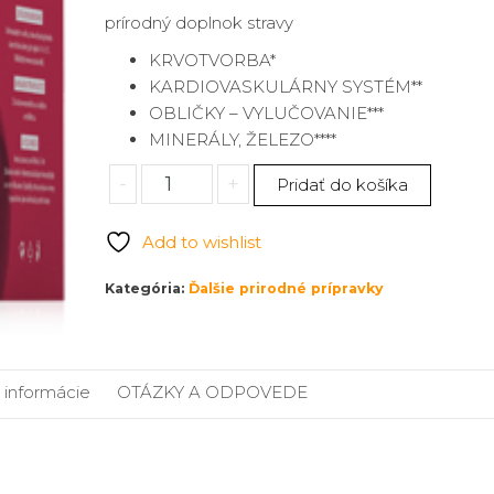
prírodný doplnok stravy
KRVOTVORBA*
KARDIOVASKULÁRNY SYSTÉM**
OBLIČKY – VYLUČOVANIE***
MINERÁLY, ŽELEZO****
množstvo
-
+
Pridať do košíka
Betafit
Add to wishlist
Kategória:
Ďalšie prirodné prípravky
e informácie
OTÁZKY A ODPOVEDE