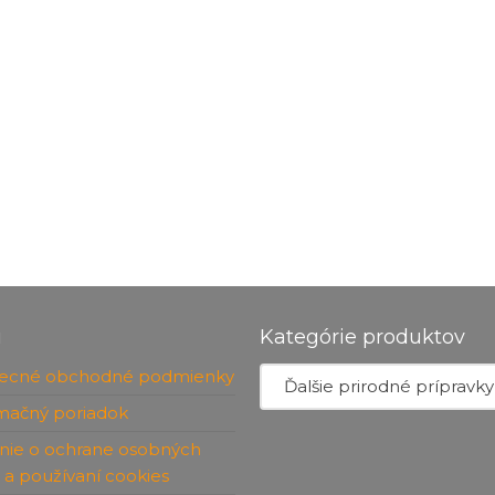
u
Kategórie produktov
ecné obchodné podmienky
Ďalšie prirodné prípravky (
mačný poriadok
nie o ochrane osobných
 a používaní cookies