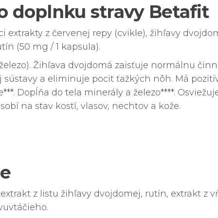
o doplnku stravy Betafit
i extrakty z červenej repy (cvikle), žihľavy dvojdo
utín (50 mg / 1 kapsula).
(železo). Žihľava dvojdomá zaisťuje normálnu činn
 sústavy a eliminuje pocit ťažkých nôh. Má pozití
***. Dopĺňa do tela minerály a železo****. Osviežuje
sobí na stav kostí, vlasov, nechtov a kože.
ie
 extrakt z listu žihľavy dvojdomej, rutín, extrakt z 
rvuvtáčieho.