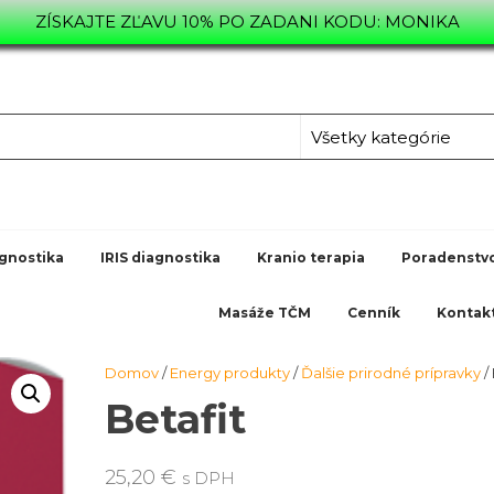
ZÍSKAJTE ZĽAVU 10% PO ZADANI KODU: MONIKA
L.SK
TVO,
gnostika
IRIS diagnostika
Kranio terapia
Poradenstv
Masáže TČM
Cenník
Kontak
Domov
/
Energy produkty
/
Ďalšie prirodné prípravky
/ 
Betafit
25,20
€
s DPH