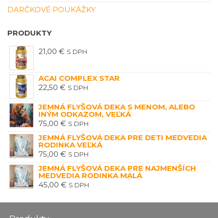
DARČKOVÉ POUKÁŽKY
PRODUKTY
21,00
€
S DPH
ACAI COMPLEX STAR
22,50
€
S DPH
JEMNÁ FLYŠOVÁ DEKA S MENOM, ALEBO
INÝM ODKAZOM, VEĽKÁ
75,00
€
S DPH
JEMNÁ FLYŠOVÁ DEKA PRE DETI MEDVEDIA
RODINKA VEĽKÁ
75,00
€
S DPH
JEMNÁ FLYŠOVÁ DEKA PRE NAJMENŠÍCH
MEDVEDIA RODINKA MALÁ
45,00
€
S DPH