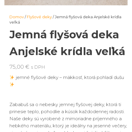
Domov
/
Flyšové deky
/ Jemná flyšová deka Anjelské krídla
veľká
Jemná flyšová deka
Anjelské krídla veľká
75,00
€
s DPH
jemné flyšové deky – mäkkosť, ktorá pohladí dušu
Zababuš sa o nebesky jemnej flyšovej deky, ktorá ti
prinesie teplo, pohodlie a kúsok každodennej radosti.
Naše deky sú vyrobené z mimoriadne príjemného a
hebkého materiálu, ktorý je ideálny na jesenné večery,