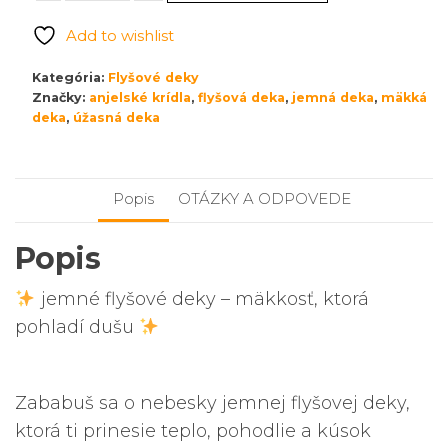
flyšová
Add to wishlist
deka
Anjelské
Kategória:
Flyšové deky
krídla
Značky:
anjelské krídla
,
flyšová deka
,
jemná deka
,
mäkká
deka
veľká
,
úžasná deka
Popis
OTÁZKY A ODPOVEDE
Popis
jemné flyšové deky – mäkkosť, ktorá
pohladí dušu
Zababuš sa o nebesky jemnej flyšovej deky,
ktorá ti prinesie teplo, pohodlie a kúsok