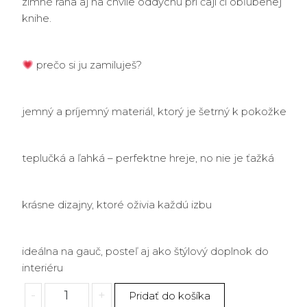
zimné rána aj na chvíle oddychu pri čaji či obľúbenej
knihe.
prečo si ju zamiluješ?
jemný a príjemný materiál, ktorý je šetrný k pokožke
teplučká a ľahká – perfektne hreje, no nie je ťažká
krásne dizajny, ktoré oživia každú izbu
ideálna na gauč, posteľ aj ako štýlový doplnok do
interiéru
množstvo
-
+
Pridať do košíka
Jemná