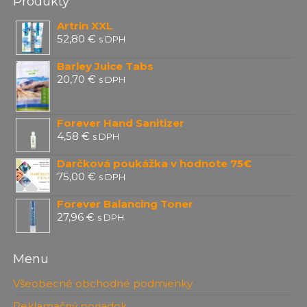
Produkty
Artrin XXL
52,80
€
s DPH
Barley Juice Tabs
20,70
€
s DPH
Forever Hand Sanitizer
4,58
€
s DPH
Darčková poukážka v hodnote 75€
75,00
€
s DPH
Forever Balancing Toner
27,96
€
s DPH
Menu
Všeobecné obchodné podmienky
Reklamačný poriadok