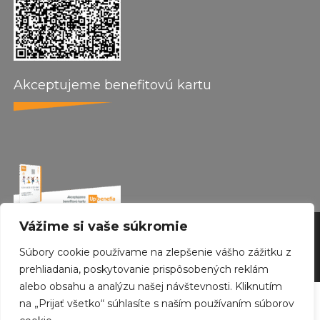
Akceptujeme benefitovú kartu
Vážime si vaše súkromie
by wepo web design 2024
Súbory cookie používame na zlepšenie vášho zážitku z
Created with
Envo Royal
WordPress theme
prehliadania, poskytovanie prispôsobených reklám
alebo obsahu a analýzu našej návštevnosti. Kliknutím
na „Prijať všetko“ súhlasíte s naším používaním súborov