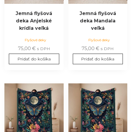
Jemná flyšová
Jemná flyšová
deka Anjelské
deka Mandala
krídla veľká
veľká
Flyšové deky
Flyšové deky
75,00
€
75,00
€
s DPH
s DPH
Pridať do košíka
Pridať do košíka