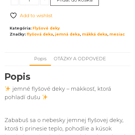
Jemná
flyšová
Add to wishlist
deka
Mesiac
Kategória:
Flyšové deky
veľká
Značky:
flyšová deka
,
jemná deka
,
mäkká deka
,
mesiac
Popis
OTÁZKY A ODPOVEDE
Popis
jemné flyšové deky – mäkkosť, ktorá
pohladí dušu
Zababuš sa o nebesky jemnej flyšovej deky,
ktorá ti prinesie teplo, pohodlie a kúsok