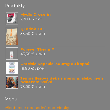
Produkty
Mydlo Droserin
7,30
€
s DPH
QI drink XXL
35,40
€
s DPH
Forever Therm™
43,38
€
s DPH
Garcinia Kapsule, 500mg 60 kapsúl
19,90
€
s DPH
Jemná flyšová deka s menom, alebo iným
odkazom, veľká
75,00
€
s DPH
Menu
Všeobecné obchodné podmienky