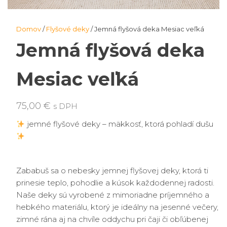
Domov
/
Flyšové deky
/ Jemná flyšová deka Mesiac veľká
Jemná flyšová deka
Mesiac veľká
75,00
€
s DPH
jemné flyšové deky – mäkkosť, ktorá pohladí dušu
Zababuš sa o nebesky jemnej flyšovej deky, ktorá ti
prinesie teplo, pohodlie a kúsok každodennej radosti.
Naše deky sú vyrobené z mimoriadne príjemného a
hebkého materiálu, ktorý je ideálny na jesenné večery,
zimné rána aj na chvíle oddychu pri čaji či obľúbenej