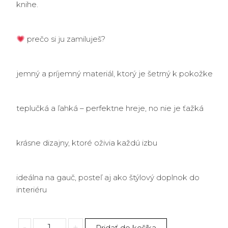
knihe.
prečo si ju zamiluješ?
jemný a príjemný materiál, ktorý je šetrný k pokožke
teplučká a ľahká – perfektne hreje, no nie je ťažká
krásne dizajny, ktoré oživia každú izbu
ideálna na gauč, posteľ aj ako štýlový doplnok do
interiéru
množstvo
-
+
Pridať do košíka