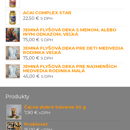
ACAI COMPLEX STAR
22,50
€
S DPH
JEMNÁ FLYŠOVÁ DEKA S MENOM, ALEBO
INÝM ODKAZOM, VEĽKÁ
75,00
€
S DPH
JEMNÁ FLYŠOVÁ DEKA PRE DETI MEDVEDIA
RODINKA VEĽKÁ
75,00
€
S DPH
JEMNÁ FLYŠOVÁ DEKA PRE NAJMENŠÍCH
MEDVEDIA RODINKA MALÁ
45,00
€
S DPH
Produkty
Čaj na dobré trávenie 30 g
7,90
€
s DPH
Probiovet
15,00
€
s DPH