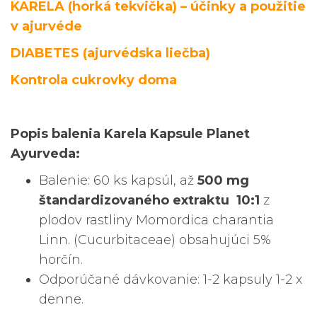
KARELA (horká tekvička) – účinky a použitie
v ajurvéde
DIABETES (ajurvédska liečba)
Kontrola cukrovky doma
Popis balenia Karela Kapsule Planet
Ayurveda:
Balenie: 60 ks kapsúl, až
500 mg
štandardizovaného extraktu
10:1
z
plodov rastliny Momordica charantia
Linn. (Cucurbitaceae) obsahujúci 5%
horčín.
Odporúčané dávkovanie: 1-2 kapsuly 1-2 x
denne.