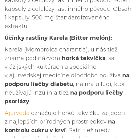
kapsuly z celulózy rastlinného pôvodu. Poťah
kapsuly z celulózy rastlinného pôvodu. Obsah
1 kapsuly: 500 mg štandardizovaného
extraktu.
Účinky rastliny Karela (Bitter melón):
Karela (Momordica charantia), u nás tiež
známa pod názvom
horká tekvička
, sa
v ázijských kultúrach a špeciálne
v ajurvédskej medicíne dlhodobo používa
na
podporu liečby diabetu
, najmä u ľudí, ktorí
neužívajú inzulín a tiež
na podporu liečby
psoriázy
.
Ajurvéda
označuje horkú tekvičku za jeden
z najlepších prírodných prostriedkov
na
kontrolu cukru v krvi
. Patrí tiež medzi