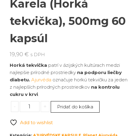
Karela (Horká
tekvička), 500mg 60
kapsúl
19,90
€
s DPH
Horká tekvička
patrí v ázijských kultúrach medzi
najlepšie prírodné prostriedky
na podporu liečby
diabetu.
Ajurvéda
označuje horkú tekvičku za jeden
z najlepších prírodných prostriedkov
na kontrolu
cukru v krvi
.
množstvo
-
+
Pridať do košíka
Karela
(Horká
Add to wishlist
tekvička),
500mg
Kategórie:
AJURVÉDSKE KAPSULE
,
Planet Ajurvéda