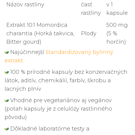
Názov rastliny
časť
v 1
rastliny
kapsule
Extrakt 10:1 Momordica
500 mg
charantia (Horká takvica,
Plody
(5 %
Bitter gourd)
horčín)
Najúčinnejší
štandardizovaný bylinný
extrakt
100 % prírodné kapsuly bez konzervačných
látok, aditív, chemikálií, farbív, škrobu a
lacných plnív
Vhodné pre vegetariánov aj vegánov
(poťah kapsuly je z celulózy rastlinného
pôvodu)
Dôkladné laboratórne testy a