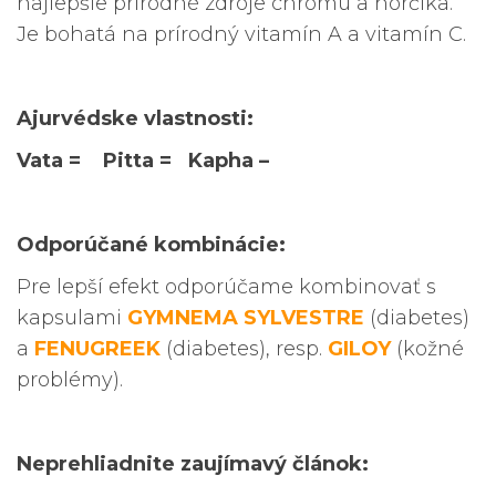
najlepšie prírodné zdroje chrómu a horčíka.
Je bohatá na prírodný vitamín A a vitamín C.
Ajurvédske vlastnosti:
Vata = Pitta = Kapha –
Odporúčané kombinácie:
Pre lepší efekt odporúčame kombinovať s
kapsulami
GYMNEMA SYLVESTRE
(diabetes)
a
FENUGREEK
(diabetes), resp.
GILOY
(kožné
problémy).
Neprehliadnite zaujímavý článok: