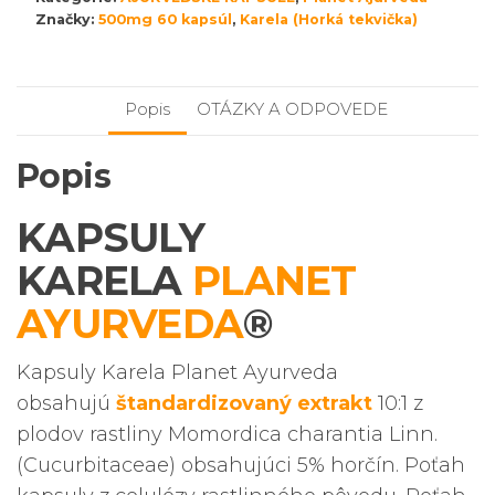
60
Značky:
500mg 60 kapsúl
,
Karela (Horká tekvička)
kapsúl
Popis
OTÁZKY A ODPOVEDE
Popis
KAPSULY
KARELA
PLANET
AYURVEDA
®
Kapsuly Karela Planet Ayurveda
obsahujú
štandardizovaný extrakt
10:1 z
plodov rastliny Momordica charantia Linn.
(Cucurbitaceae) obsahujúci 5% horčín. Poťah