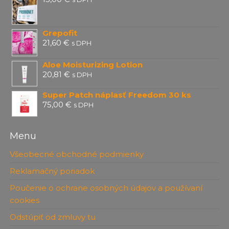
Grepofit
21,60
€
s DPH
Aloe Moisturizing Lotion
20,81
€
s DPH
Super Patch náplasť Freedom 30 ks
75,00
€
s DPH
Menu
Všeobecné obchodné podmienky
Reklamačný poriadok
Poučenie o ochrane osobných údajov a používaní
cookies
Odstúpiť od zmluvy tu