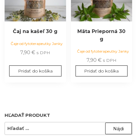
Čaj na kašeľ 30 g
Mäta Prieporná 30
g
Čaje od fytoterapeutky Janky
Čaje od fytoterapeutky Janky
7,90
€
s DPH
7,90
€
s DPH
Pridať do košíka
Pridať do košíka
HĽADAŤ PRODUKT
HĽADAŤ: