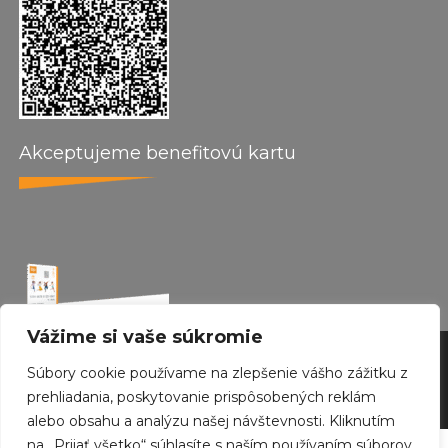
Akceptujeme benefitovú kartu
Vážime si vaše súkromie
by wepo web design 2024
Súbory cookie používame na zlepšenie vášho zážitku z
Created with
Envo Royal
WordPress theme
prehliadania, poskytovanie prispôsobených reklám
alebo obsahu a analýzu našej návštevnosti. Kliknutím
na „Prijať všetko“ súhlasíte s naším používaním súborov