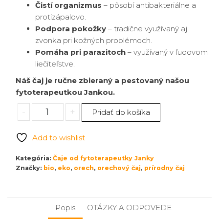
Čistí organizmus
– pôsobí antibakteriálne a
protizápalovo.
Podpora pokožky
– tradične využívaný aj
zvonka pri kožných problémoch.
Pomáha pri parazitoch
– využívaný v ľudovom
liečiteľstve.
Náš čaj je ručne zbieraný a pestovaný našou
fytoterapeutkou Jankou.
množstvo
-
+
Pridať do košíka
Orech
čaj
Add to wishlist
30
g
Kategória:
Čaje od fytoterapeutky Janky
Značky:
bio
,
eko
,
orech
,
orechový čaj
,
prírodny čaj
Popis
OTÁZKY A ODPOVEDE