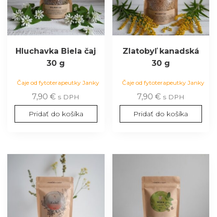
Hluchavka Biela čaj
Zlatobyľ kanadská
30 g
30 g
Čaje od fytoterapeutky Janky
Čaje od fytoterapeutky Janky
7,90
€
7,90
€
s DPH
s DPH
Pridať do košíka
Pridať do košíka