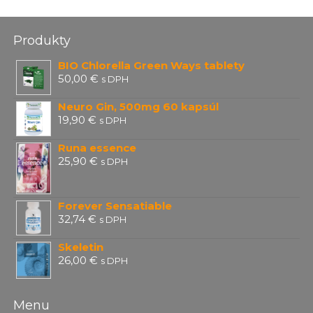
Produkty
BIO Chlorella Green Ways tablety
50,00
€
s DPH
Neuro Gin, 500mg 60 kapsúl
19,90
€
s DPH
Runa essence
25,90
€
s DPH
Forever Sensatiable
32,74
€
s DPH
Skeletin
26,00
€
s DPH
Menu