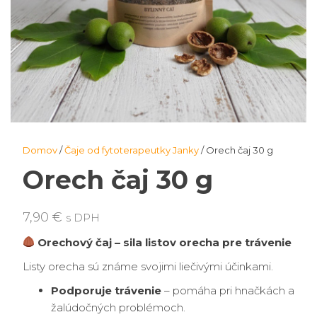
Domov
/
Čaje od fytoterapeutky Janky
/ Orech čaj 30 g
Orech čaj 30 g
7,90
€
s DPH
Orechový čaj – sila listov orecha pre trávenie
Listy orecha sú známe svojimi liečivými účinkami.
Podporuje trávenie
– pomáha pri hnačkách a
žalúdočných problémoch.