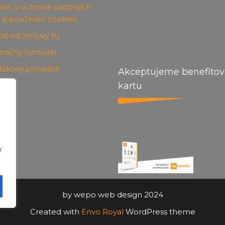
nie o ochrane osobných
 a používaní cookies
iť od zmluvy tu
mačný formulár
dzkový poriadok
Akceptujeme benefito
kartu
kt
v
by wepo web design 2024
Created with
Envo Royal
WordPress theme