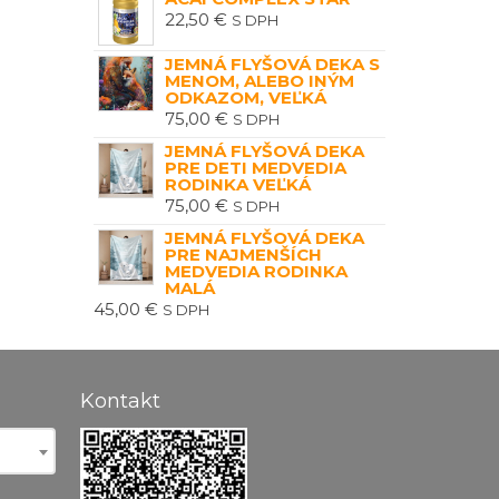
22,50
€
S DPH
JEMNÁ FLYŠOVÁ DEKA S
MENOM, ALEBO INÝM
ODKAZOM, VEĽKÁ
75,00
€
S DPH
JEMNÁ FLYŠOVÁ DEKA
PRE DETI MEDVEDIA
RODINKA VEĽKÁ
75,00
€
S DPH
JEMNÁ FLYŠOVÁ DEKA
PRE NAJMENŠÍCH
MEDVEDIA RODINKA
MALÁ
45,00
€
S DPH
Kontakt