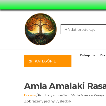
Preskočiť
na
hlavný
obsah
MOONYHIL
MASÁŽE,
PORADENS
Eshop
Dia
KATEGÓRIE
PREDAJ
Amla Amalaki Ras
Domov
/ Produkty so značkou “Amla Amalaki Rasaya
Zobrazený jediný výsledok