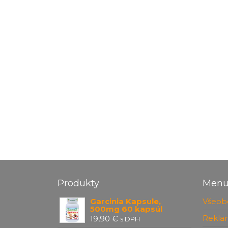
Produkty
Men
Garcinia Kapsule,
Všeob
500mg 60 kapsúl
Rekla
19,90
€
s DPH