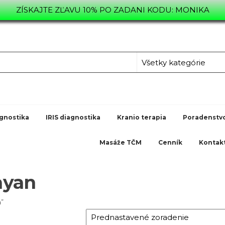
ZÍSKAJTE ZĽAVU 10% PO ZADANI KODU: MONIKA
L.SK
TVO,
gnostika
IRIS diagnostika
Kranio terapia
Poradenstv
Masáže TČM
Cenník
Kontak
ayan
n”