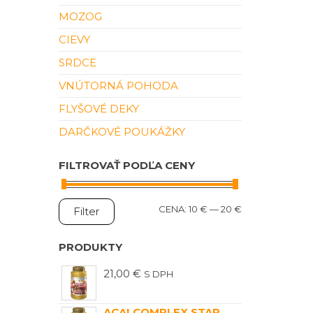
MOZOG
CIEVY
SRDCE
VNÚTORNÁ POHODA
FLYŠOVÉ DEKY
DARČKOVÉ POUKÁŽKY
FILTROVAŤ PODĽA CENY
MINIMÁLNA
MAXIMÁLNA
CENA:
10 €
—
20 €
Filter
CENA
CENA
PRODUKTY
21,00
€
S DPH
ACAI COMPLEX STAR