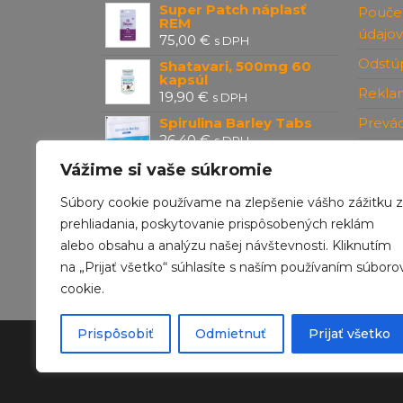
Super Patch náplasť
Pouče
REM
údajov
75,00
€
s DPH
Odstúp
Shatavari, 500mg 60
kapsúl
Rekla
19,90
€
s DPH
Spirulina Barley Tabs
Prevá
26,40
€
s DPH
Konta
Vážime si vaše súkromie
Forever Aloe Vera Berry
Súbory cookie používame na zlepšenie vášho zážitku z
Nectar™ Mini (12 ks)
prehliadania, poskytovanie prispôsobených reklám
145,49
€
s DPH
alebo obsahu a analýzu našej návštevnosti. Kliknutím
na „Prijať všetko“ súhlasíte s naším používaním súboro
cookie.
Prispôsobiť
Odmietnuť
Prijať všetko