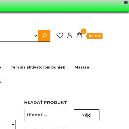
X
0
0,00 €
o
Terapia aktivátorom buniek
Masáže
t
HĽADAŤ PRODUKT
HĽADAŤ: