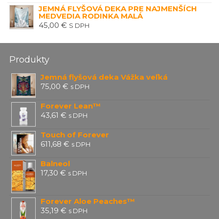
JEMNÁ FLYŠOVÁ DEKA PRE NAJMENŠÍCH
MEDVEDIA RODINKA MALÁ
45,00
€
S DPH
Produkty
Jemná flyšová deka Vážka veľká
75,00
€
s DPH
Forever Lean™
43,61
€
s DPH
Touch of Forever
611,68
€
s DPH
Balneol
17,30
€
s DPH
Forever Aloe Peaches™
35,19
€
s DPH