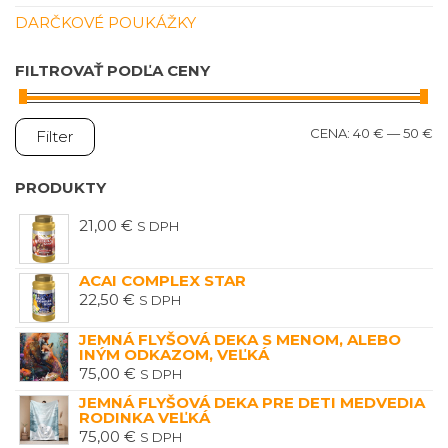
DARČKOVÉ POUKÁŽKY
FILTROVAŤ PODĽA CENY
M
M
CENA:
40 €
—
50 €
Filter
C
C
PRODUKTY
21,00
€
S DPH
ACAI COMPLEX STAR
22,50
€
S DPH
JEMNÁ FLYŠOVÁ DEKA S MENOM, ALEBO
INÝM ODKAZOM, VEĽKÁ
75,00
€
S DPH
JEMNÁ FLYŠOVÁ DEKA PRE DETI MEDVEDIA
RODINKA VEĽKÁ
75,00
€
S DPH