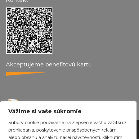
Kontakt
Akceptujeme benefitovú kartu
Vážime si vaše súkromie
Súbory cookie používame na zlepšenie vášho zážitku z
by wepo web design 2024
prehliadania, poskytovanie prispôsobených reklám
alebo obsahu a analýzu našej návštevnosti. Kliknutím