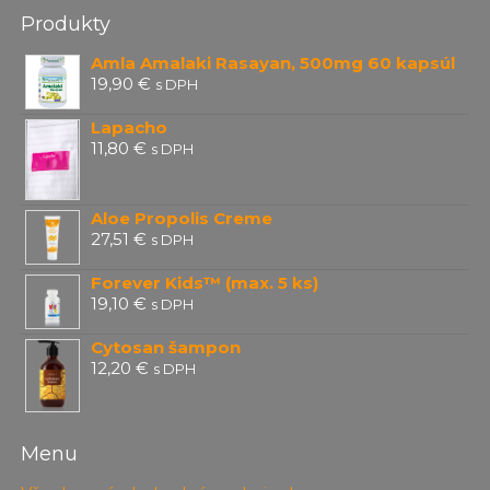
Produkty
Amla Amalaki Rasayan, 500mg 60 kapsúl
19,90
€
s DPH
Lapacho
11,80
€
s DPH
Aloe Propolis Creme
27,51
€
s DPH
Forever Kids™ (max. 5 ks)
19,10
€
s DPH
Cytosan šampon
12,20
€
s DPH
Menu