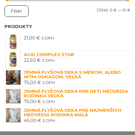
M
M
CENA:
0 €
—
10 €
Filter
C
C
PRODUKTY
21,00
€
S DPH
ACAI COMPLEX STAR
22,50
€
S DPH
JEMNÁ FLYŠOVÁ DEKA S MENOM, ALEBO
INÝM ODKAZOM, VEĽKÁ
75,00
€
S DPH
JEMNÁ FLYŠOVÁ DEKA PRE DETI MEDVEDIA
RODINKA VEĽKÁ
75,00
€
S DPH
JEMNÁ FLYŠOVÁ DEKA PRE NAJMENŠÍCH
MEDVEDIA RODINKA MALÁ
45,00
€
S DPH