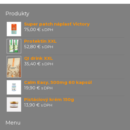
Produkty
Super patch náplasť Victory
75,00
€
s DPH
Protektin XXL
52,80
€
s DPH
QI drink XXL
35,40
€
s DPH
Calm Easy, 500mg 60 kapsúl
19,90
€
s DPH
Pistáciový krém 150g
13,90
€
s DPH
Menu