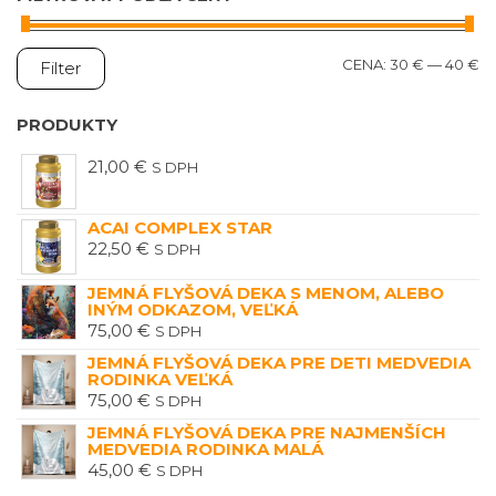
M
M
CENA:
30 €
—
40 €
Filter
C
C
PRODUKTY
21,00
€
S DPH
ACAI COMPLEX STAR
22,50
€
S DPH
JEMNÁ FLYŠOVÁ DEKA S MENOM, ALEBO
INÝM ODKAZOM, VEĽKÁ
75,00
€
S DPH
JEMNÁ FLYŠOVÁ DEKA PRE DETI MEDVEDIA
RODINKA VEĽKÁ
75,00
€
S DPH
JEMNÁ FLYŠOVÁ DEKA PRE NAJMENŠÍCH
MEDVEDIA RODINKA MALÁ
45,00
€
S DPH